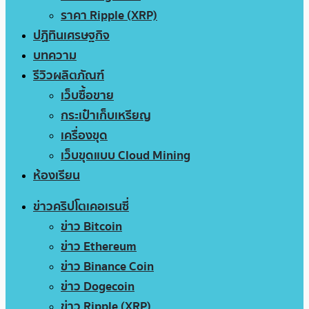
ราคา Ripple (XRP)
ปฏิทินเศรษฐกิจ
บทความ
รีวิวผลิตภัณฑ์
เว็บซื้อขาย
กระเป๋าเก็บเหรียญ
เครื่องขุด
เว็บขุดแบบ Cloud Mining
ห้องเรียน
ข่าวคริปโตเคอเรนซี่
ข่าว Bitcoin
ข่าว Ethereum
ข่าว Binance Coin
ข่าว Dogecoin
ข่าว Ripple (XRP)