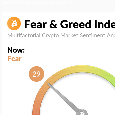
สภาวะตลาด (ความกลัว vs ความโลภ)