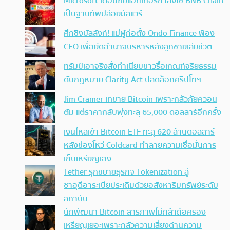
Microsoft เตือนภัยแฮกเกอร์กำลังใช้ BNB Chain
เป็นฐานทัพปล่อยมัลแวร์
ศึกชิงบัลลังก์! แม่ผู้ก่อตั้ง Ondo Finance ฟ้อง
CEO เพื่อยึดอำนาจบริหารหลังลูกชายเสียชีวิต
ทรัมป์เอาจริง สั่งทำเนียบขาวรื้อเกณฑ์จริยธรรม
ดันกฎหมาย Clarity Act ปลดล็อกคริปโทฯ
Jim Cramer เทขาย Bitcoin เพราะกลัวภัยควอน
ตัม แต่ราคากลับพุ่งทะลุ 65,000 ดอลลาร์อีกครั้ง
เงินไหลเข้า Bitcoin ETF ทะลุ 620 ล้านดอลลาร์
หลังช่องโหว่ Coldcard ทำลายความเชื่อมั่นการ
เก็บเหรียญเอง
Tether รุกขยายธุรกิจ Tokenization สู่
ซาอุดีอาระเบียประเดิมด้วยอสังหาริมทรัพย์ระดับ
สถาบัน
นักพัฒนา Bitcoin สารภาพไม่กล้าถือครอง
เหรียญเยอะเพราะกลัวความเสี่ยงด้านความ