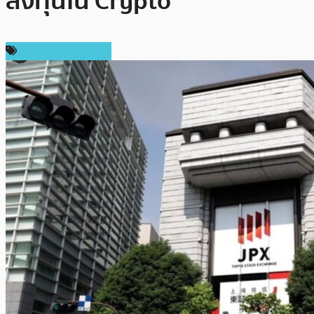
ลงทุนใน Crypto
ข่าวคริปโตเคอเรนซี่