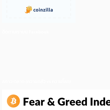
ติดตามเราบน Facebook
สภาวะตลาด (ความกลัว vs ความโลภ)