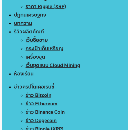
ราคา Ripple (XRP)
ปฏิทินเศรษฐกิจ
บทความ
รีวิวผลิตภัณฑ์
เว็บซื้อขาย
กระเป๋าเก็บเหรียญ
เครื่องขุด
เว็บขุดแบบ Cloud Mining
ห้องเรียน
ข่าวคริปโตเคอเรนซี่
ข่าว Bitcoin
ข่าว Ethereum
ข่าว Binance Coin
ข่าว Dogecoin
ข่าว Ripple (XRP)