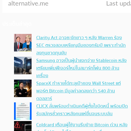
ประเด็นล่าสุด
Clarity Act อาจชะงักยาว ๆ หลัง Warren ร้อง
SEC ตรวจสอบเหรียญมีมของทรัมป์ เพราะทำนัก
ลงทุนขาดทุนยับ
Samsung อาจเป็นผู้นำแจกจ่าย Stablecoin หลัง
เตรียมเพิ่มฟีเจอร์ใหม่ในสมาร์ทโฟน 800 ล้าน
เครื่อง
SpaceX ทำรายได้ทะลุเป้าของ Wall Street แต่
พอร์ต Bitcoin มีมูลค่าลดลงกว่า 540 ล้าน
ดอลลาร์
CLICX ลั่นพร้อมดำเนินคดีผู้ตั้งใจบิดหนี้ พร้อมปิด
รับสมัครชั่วคราวหลังคนแห่ยื่นจนระบบล้น
Coldcard เตือนผู้ใช้งานรีบย้าย Bitcoin ด่วน หลัง