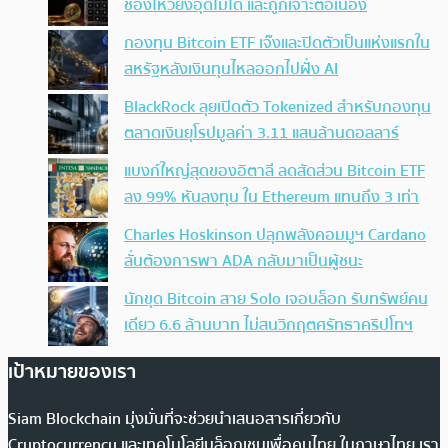
ช่องโหว่ยังอุดไม่ได้ และถูกเจาะต่อเนื่อง
กองทุน Bitcoin ETF เจ๊งและปิดตัวเป็นแห่งแรกใน
สหรัฐหลังเงินทุนไหลออกไปฝั่ง AI
BlackRock ลุยเปิดตัว Tokenized สำหรับกองทุน
ตลาดเงินยุโรปมูลค่า 3.11 แสนล้านดอลลาร์
แบงก์ใหญ่สุดของอิตาลี ลดสัดส่วน Bitcoin ETF
ลง 99% หันลงทุน ใน Ethereum แทนถึง 3 เท่า
Charles Hoskinson ปลุกพลังคอมมูฯ Cardano
ลั่นต้องการพา ADA กลับมาเป็นผู้ชนะ
นักขุด Bitcoin สาย Solo เจอบล็อก รับทรัพย์คน
เดียว 6.6 ล้านบาท ไม่สนวิกฤตศรัทธาคริปโทฯ
เป้าหมายของเรา
Siam Blockchain มุ่งมั่นที่จะช่วยนำเสนอสารเกี่ยวกับ
Cryptocurrency และเทคโนโลยีบล็อกเชนเพื่อคนไทย ในภาษาไทย เรา