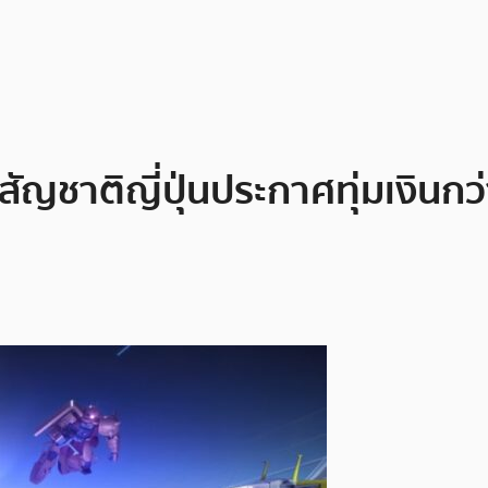
ญชาติญี่ปุ่นประกาศทุ่มเงินกว่