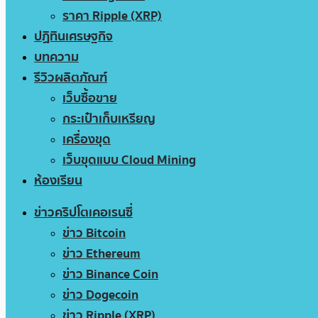
ราคา Ripple (XRP)
ปฏิทินเศรษฐกิจ
บทความ
รีวิวผลิตภัณฑ์
เว็บซื้อขาย
กระเป๋าเก็บเหรียญ
เครื่องขุด
เว็บขุดแบบ Cloud Mining
ห้องเรียน
ข่าวคริปโตเคอเรนซี่
ข่าว Bitcoin
ข่าว Ethereum
ข่าว Binance Coin
ข่าว Dogecoin
ข่าว Ripple (XRP)