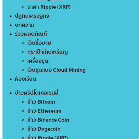
ราคา Ripple (XRP)
ปฏิทินเศรษฐกิจ
บทความ
รีวิวผลิตภัณฑ์
เว็บซื้อขาย
กระเป๋าเก็บเหรียญ
เครื่องขุด
เว็บขุดแบบ Cloud Mining
ห้องเรียน
ข่าวคริปโตเคอเรนซี่
ข่าว Bitcoin
ข่าว Ethereum
ข่าว Binance Coin
ข่าว Dogecoin
ข่าว Ripple (XRP)