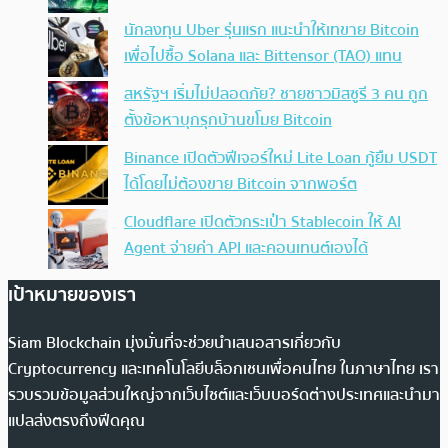
นักลงทุน Uber รุ่นแรก แนะนำให้เทขาย Bitcoin
เพื่อไปซื้อ Solana และ Bittensor (TAO) แทน
สหรัฐฯ เริ่มไม่ปลอดภัย? ชายชาวมิสซูรี 3 คน ถูก
ตั้งข้อหาบุกรุกบ้านขโมย Bitcoin
Binance เปิดตัวฟีเจอร์ใหม่ Lite Loan กู้ยืม USDT
ได้โดยไม่ต้องขาย Bitcoin จากพอร์ต
Cloudflare เปิดตัวกระเป๋า Stablecoin ให้ AI
Agent จ่ายค่า API และคอนเทนต์เองได้
เป้าหมายของเรา
Siam Blockchain มุ่งมั่นที่จะช่วยนำเสนอสารเกี่ยวกับ
Cryptocurrency และเทคโนโลยีบล็อกเชนเพื่อคนไทย ในภาษาไทย เรา
รวบรวมข้อมูลส่วนใหญ่จากเว็บไซต์และเว็บบอร์ดต่างประเทศและนำมา
แปลส่งตรงถึงฟีดคุณ