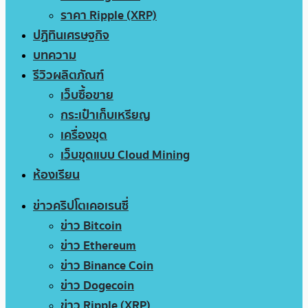
ราคา Ripple (XRP)
ปฏิทินเศรษฐกิจ
บทความ
รีวิวผลิตภัณฑ์
เว็บซื้อขาย
กระเป๋าเก็บเหรียญ
เครื่องขุด
เว็บขุดแบบ Cloud Mining
ห้องเรียน
ข่าวคริปโตเคอเรนซี่
ข่าว Bitcoin
ข่าว Ethereum
ข่าว Binance Coin
ข่าว Dogecoin
ข่าว Ripple (XRP)