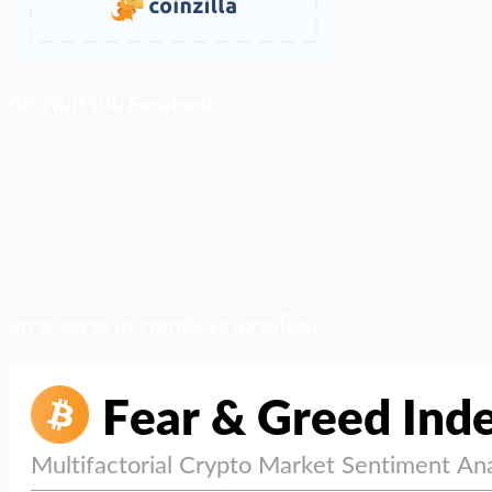
ติดตามเราบน Facebook
สภาวะตลาด (ความกลัว vs ความโลภ)