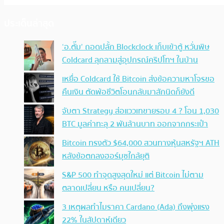
ประเด็นล่าสุด
‘อ.ตั๊ม’ ถอดปลั้ก Blockclock เก็บเข้าตู้ หวั่นพิษ
Coldcard ลุกลามสู่อุปกรณ์คริปโทฯ ในบ้าน
เหยื่อ Coldcard ใช้ Bitcoin ส่งข้อความหาโจรขอ
คืนเงิน ตัดพ้อชีวิตโอนกลับมาสักนิดก็ยังดี
จับตา Strategy ส่อแววเทขายรอบ 4 ? โอน 1,030
BTC มูลค่าทะลุ 2 พันล้านบาท ออกจากกระเป๋า
Bitcoin ทรงตัว $64,000 สวนทางหุ้นสหรัฐฯ ATH
หลังข้อตกลงฮอร์มุซใกล้ยุติ
S&P 500 ทำจุดสูงสุดใหม่ แต่ Bitcoin ไม่ตาม
ตลาดเปลี่ยน หรือ คนเปลี่ยน?
3 เหตุผลทำไมราคา Cardano (Ada) ถึงพุ่งแรง
22% ในสัปดาห์เดียว