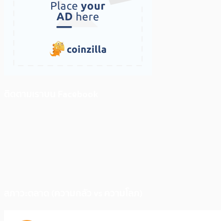
ติดตามเราบน Facebook
สภาวะตลาด (ความกลัว vs ความโลภ)