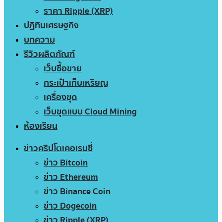
ราคา Ripple (XRP)
ปฏิทินเศรษฐกิจ
บทความ
รีวิวผลิตภัณฑ์
เว็บซื้อขาย
กระเป๋าเก็บเหรียญ
เครื่องขุด
เว็บขุดแบบ Cloud Mining
ห้องเรียน
ข่าวคริปโตเคอเรนซี่
ข่าว Bitcoin
ข่าว Ethereum
ข่าว Binance Coin
ข่าว Dogecoin
ข่าว Ripple (XRP)