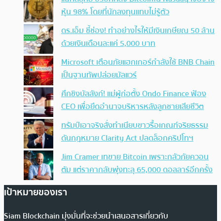
หุ้น 98% โดยที่นักลงทุนแทบไม่รู้ตัว
ดร.เอ็ม ชี้ช่อง! ทำอย่างไรให้มีเงินเกษียณ 50 ล้าน
ด้วยเงินเดือนละแค่ 5,000 บาท
Microsoft เตือนภัยแฮกเกอร์กำลังใช้ BNB Chain
เป็นฐานทัพปล่อยมัลแวร์
ศึกชิงบัลลังก์! แม่ผู้ก่อตั้ง Ondo Finance ฟ้อง
CEO เพื่อยึดอำนาจบริหารหลังลูกชายเสียชีวิต
ทรัมป์เอาจริง สั่งทำเนียบขาวรื้อเกณฑ์จริยธรรม
ดันกฎหมาย Clarity Act ปลดล็อกคริปโทฯ
Jim Cramer เทขาย Bitcoin เพราะกลัวภัยควอน
ตัม แต่ราคากลับพุ่งทะลุ 65,000 ดอลลาร์อีกครั้ง
เป้าหมายของเรา
Siam Blockchain มุ่งมั่นที่จะช่วยนำเสนอสารเกี่ยวกับ