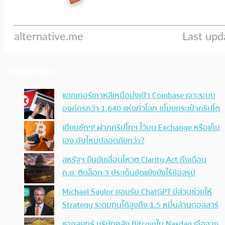
ประเด็นล่าสุด
แฮกเกอร์เกาหลีเหนือมุ่งเป้า Coinbase เจาะระบบ
องค์กรกว่า 1,640 แห่งทั่วโลก ขโมยกระเป๋าคริปโต
เทียบชัดๆ! ฝากคริปโทฯ ไว้บน Exchange หรือเก็บ
เอง อันไหนปลอดภัยกว่า?
สหรัฐฯ ยืนยันเลื่อนโหวต Clarity Act ถึงเดือน
ก.ย. ติดล็อก 3 ประเด็นขัดแย้งยังไร้ข้อสรุป
Michael Saylor ยอมรับ ChatGPT มีส่วนช่วยให้
Strategy ระดมทุนได้สูงถึง 1.5 หมื่นล้านดอลลาร์
แฉกลยุทธ์ บริษัทคลัง Bitcoinใน Nasdaq เจือจาง