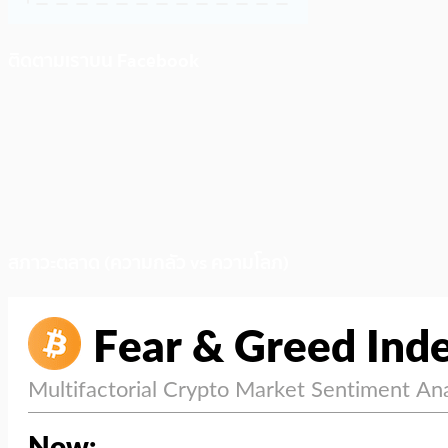
ติดตามเราบน Facebook
สภาวะตลาด (ความกลัว vs ความโลภ)