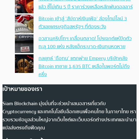
แล้ว ชี้ไม่เกิน 5 ปี ราคาร่วงเหลือหลักพันดอลลาร์
Bitcoin เข้าสู่ ‘สัปดาห์เงินเฟ้อ’ ส่องไทม์ไลน์ 3
ตัวเลขเศรษฐกิจสหรัฐฯ ที่ต้องระวัง
อวสานคริปโทฯ เกลื่อนตลาด! โปรเจกต์แห่ปิดตัว
ทะลุ 100 แห่ง หลังแฮ็กระบาด-เงินทุนหดหาย
กลยุทธ์ ‘ถือทน’ แตกพ่าย Empery บริษัทคลัง
Bitcoin เทขาย 1,635 BTC เหลือในพอร์ตไม่ถึง
ครึ่ง
เป้าหมายของเรา
Siam Blockchain มุ่งมั่นที่จะช่วยนำเสนอสารเกี่ยวกับ
Cryptocurrency และเทคโนโลยีบล็อกเชนเพื่อคนไทย ในภาษาไทย เรา
รวบรวมข้อมูลส่วนใหญ่จากเว็บไซต์และเว็บบอร์ดต่างประเทศและนำมา
แปลส่งตรงถึงฟีดคุณ