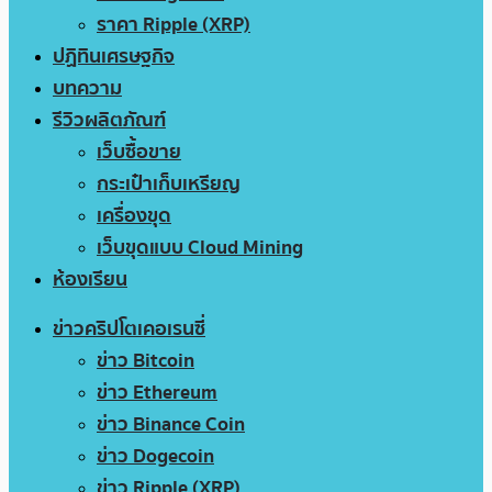
ราคา Ripple (XRP)
ปฏิทินเศรษฐกิจ
บทความ
รีวิวผลิตภัณฑ์
เว็บซื้อขาย
กระเป๋าเก็บเหรียญ
เครื่องขุด
เว็บขุดแบบ Cloud Mining
ห้องเรียน
ข่าวคริปโตเคอเรนซี่
ข่าว Bitcoin
ข่าว Ethereum
ข่าว Binance Coin
ข่าว Dogecoin
ข่าว Ripple (XRP)