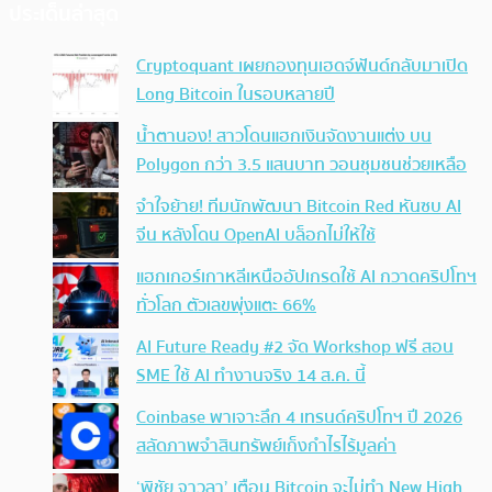
ประเด็นล่าสุด
Cryptoquant เผยกองทุนเฮดจ์ฟันด์กลับมาเปิด
Long Bitcoin ในรอบหลายปี
น้ำตานอง! สาวโดนแฮกเงินจัดงานแต่ง บน
Polygon กว่า 3.5 แสนบาท วอนชุมชนช่วยเหลือ
จำใจย้าย! ทีมนักพัฒนา Bitcoin Red หันซบ AI
จีน หลังโดน OpenAI บล็อกไม่ให้ใช้
แฮกเกอร์เกาหลีเหนืออัปเกรดใช้ AI กวาดคริปโทฯ
ทั่วโลก ตัวเลขพุ่งแตะ 66%
AI Future Ready #2 จัด Workshop ฟรี สอน
SME ใช้ AI ทำงานจริง 14 ส.ค. นี้
Coinbase พาเจาะลึก 4 เทรนด์คริปโทฯ ปี 2026
สลัดภาพจำสินทรัพย์เก็งกำไรไร้มูลค่า
‘พิชัย จาวลา’ เตือน Bitcoin จะไม่ทำ New High