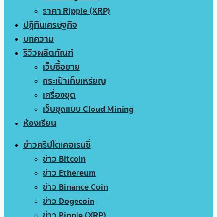
ราคา Ripple (XRP)
ปฏิทินเศรษฐกิจ
บทความ
รีวิวผลิตภัณฑ์
เว็บซื้อขาย
กระเป๋าเก็บเหรียญ
เครื่องขุด
เว็บขุดแบบ Cloud Mining
ห้องเรียน
ข่าวคริปโตเคอเรนซี่
ข่าว Bitcoin
ข่าว Ethereum
ข่าว Binance Coin
ข่าว Dogecoin
ข่าว Ripple (XRP)