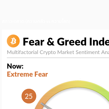
สภาวะตลาด (ความกลัว vs ความโลภ)