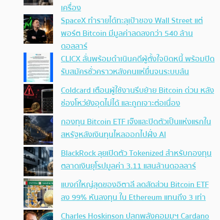
เครื่อง
SpaceX ทำรายได้ทะลุเป้าของ Wall Street แต่
พอร์ต Bitcoin มีมูลค่าลดลงกว่า 540 ล้าน
ดอลลาร์
CLICX ลั่นพร้อมดำเนินคดีผู้ตั้งใจบิดหนี้ พร้อมปิด
รับสมัครชั่วคราวหลังคนแห่ยื่นจนระบบล้น
Coldcard เตือนผู้ใช้งานรีบย้าย Bitcoin ด่วน หลัง
ช่องโหว่ยังอุดไม่ได้ และถูกเจาะต่อเนื่อง
กองทุน Bitcoin ETF เจ๊งและปิดตัวเป็นแห่งแรกใน
สหรัฐหลังเงินทุนไหลออกไปฝั่ง AI
BlackRock ลุยเปิดตัว Tokenized สำหรับกองทุน
ตลาดเงินยุโรปมูลค่า 3.11 แสนล้านดอลลาร์
แบงก์ใหญ่สุดของอิตาลี ลดสัดส่วน Bitcoin ETF
ลง 99% หันลงทุน ใน Ethereum แทนถึง 3 เท่า
Charles Hoskinson ปลุกพลังคอมมูฯ Cardano