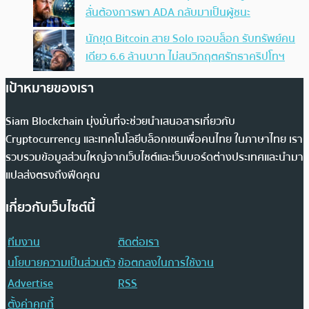
ลั่นต้องการพา ADA กลับมาเป็นผู้ชนะ
นักขุด Bitcoin สาย Solo เจอบล็อก รับทรัพย์คน
เดียว 6.6 ล้านบาท ไม่สนวิกฤตศรัทธาคริปโทฯ
เป้าหมายของเรา
Siam Blockchain มุ่งมั่นที่จะช่วยนำเสนอสารเกี่ยวกับ
Cryptocurrency และเทคโนโลยีบล็อกเชนเพื่อคนไทย ในภาษาไทย เรา
รวบรวมข้อมูลส่วนใหญ่จากเว็บไซต์และเว็บบอร์ดต่างประเทศและนำมา
แปลส่งตรงถึงฟีดคุณ
เกี่ยวกับเว็บไซต์นี้
ทีมงาน
ติดต่อเรา
นโยบายความเป็นส่วนตัว
ข้อตกลงในการใช้งาน
Advertise
RSS
ตั้งค่าคุกกี้