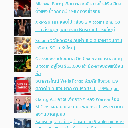
Michael Burry เตือน ตลาดหุ้นอาจใกล้พีคเสี่ยง
ดิ่งแรง ย้ำวิกฤตปี 1987 อาจซ้ำรอย
XRP-Solana หลบไป : ส่อง 3 Altcoins ฉายแวว
เด่น ส่งสัญญาณเตรียม Breakout ครั้งใหญ่
Solana จ่อโหวตจริง ลุ้นผ่านข้อเสนอเผาอุปทาน
เหรียญ SOL ครั้งใหญ่
Glassnode เปิดข้อมูล On-Chain ชี้แนวรับสำคัญ
Bitcoin อยู่โซน $63,000 เจ้ามือ-รายย่อยแห่ช้อน
ซื้อ
ธนาคารใหญ่ Wells Fargo ร่วมศึกชิงส่วนแบ่ง
ตลาดโทเคนเงินฝาก ตามรอย Citi, JPMorgan
Clarity Act อาจชะงักยาว ๆ หลัง Warren ร้อง
SEC ตรวจสอบเหรียญมีมของทรัมป์ เพราะทำนัก
ลงทุนขาดทุนยับ
Samsung อาจเป็นผู้นำแจกจ่าย Stablecoin หลัง