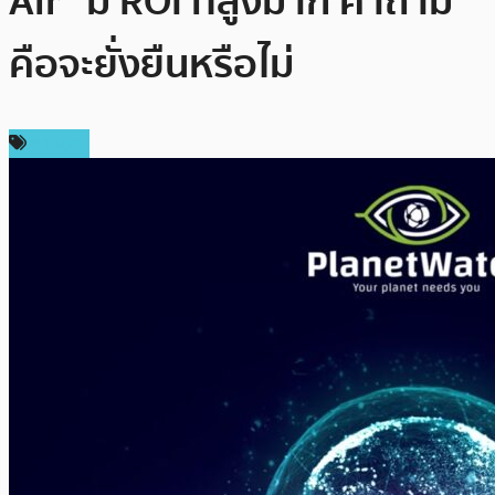
Air” มี ROI ที่สูงมาก คำถาม
คือจะยั่งยืนหรือไม่
การขุด