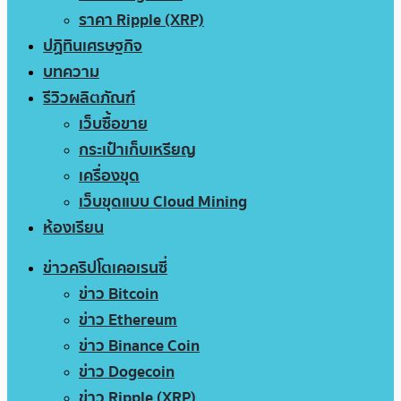
ราคา Ripple (XRP)
ปฏิทินเศรษฐกิจ
บทความ
รีวิวผลิตภัณฑ์
เว็บซื้อขาย
กระเป๋าเก็บเหรียญ
เครื่องขุด
เว็บขุดแบบ Cloud Mining
ห้องเรียน
ข่าวคริปโตเคอเรนซี่
ข่าว Bitcoin
ข่าว Ethereum
ข่าว Binance Coin
ข่าว Dogecoin
ข่าว Ripple (XRP)