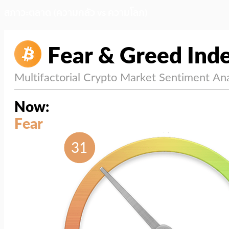
สภาวะตลาด (ความกลัว vs ความโลภ)