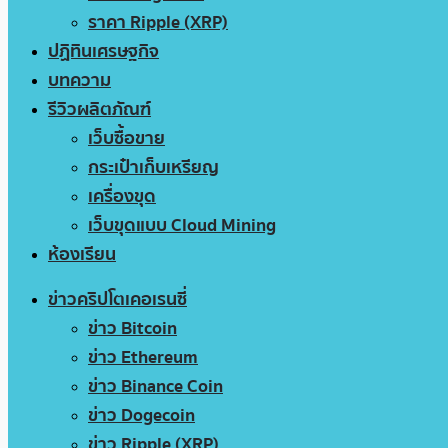
ราคา Ripple (XRP)
ปฏิทินเศรษฐกิจ
บทความ
รีวิวผลิตภัณฑ์
เว็บซื้อขาย
กระเป๋าเก็บเหรียญ
เครื่องขุด
เว็บขุดแบบ Cloud Mining
ห้องเรียน
ข่าวคริปโตเคอเรนซี่
ข่าว Bitcoin
ข่าว Ethereum
ข่าว Binance Coin
ข่าว Dogecoin
ข่าว Ripple (XRP)