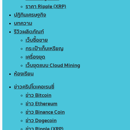
ราคา Ripple (XRP)
ปฏิทินเศรษฐกิจ
บทความ
รีวิวผลิตภัณฑ์
เว็บซื้อขาย
กระเป๋าเก็บเหรียญ
เครื่องขุด
เว็บขุดแบบ Cloud Mining
ห้องเรียน
ข่าวคริปโตเคอเรนซี่
ข่าว Bitcoin
ข่าว Ethereum
ข่าว Binance Coin
ข่าว Dogecoin
ข่าว Ripple (XRP)