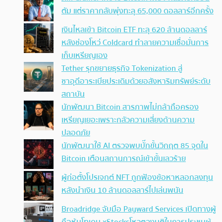
ตัม แต่ราคากลับพุ่งทะลุ 65,000 ดอลลาร์อีกครั้ง
เงินไหลเข้า Bitcoin ETF ทะลุ 620 ล้านดอลลาร์
หลังช่องโหว่ Coldcard ทำลายความเชื่อมั่นการ
เก็บเหรียญเอง
Tether รุกขยายธุรกิจ Tokenization สู่
ซาอุดีอาระเบียประเดิมด้วยอสังหาริมทรัพย์ระดับ
สถาบัน
นักพัฒนา Bitcoin สารภาพไม่กล้าถือครอง
เหรียญเยอะเพราะกลัวความเสี่ยงด้านความ
ปลอดภัย
นักพัฒนาใช้ AI ตรวจพบบั๊กขั้นวิกฤต 85 จุดใน
Bitcoin เตือนสถานการณ์เข้าขั้นเลวร้าย
ผู้ก่อตั้งโปรเจกต์ NFT ถูกฟ้องข้อหาหลอกลงทุน
หลังนำเงิน 10 ล้านดอลลาร์ไปเล่นพนัน
Broadridge จับมือ Payward Services เปิดทางผู้