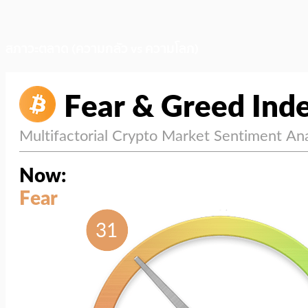
สภาวะตลาด (ความกลัว vs ความโลภ)