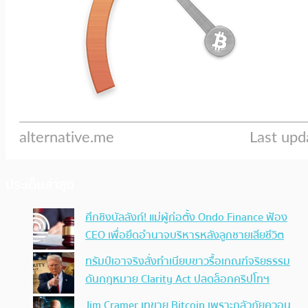
ประเด็นล่าสุด
ศึกชิงบัลลังก์! แม่ผู้ก่อตั้ง Ondo Finance ฟ้อง
CEO เพื่อยึดอำนาจบริหารหลังลูกชายเสียชีวิต
ทรัมป์เอาจริง สั่งทำเนียบขาวรื้อเกณฑ์จริยธรรม
ดันกฎหมาย Clarity Act ปลดล็อกคริปโทฯ
Jim Cramer เทขาย Bitcoin เพราะกลัวภัยควอน