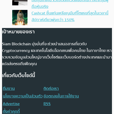
ถือหุ้นโทเคน xStocksโหวตลงมติในการประชุมผู้
ถือหุ้นจริง
Cashcat ขึ้นแท่นเหรียญมีมที่โตแรงที่สุดในเวลานี้
สัปดาห์เดียวพุ่งกว่า 150%
เป้าหมายของเรา
Siam Blockchain มุ่งมั่นที่จะช่วยนำเสนอสารเกี่ยวกับ
Cryptocurrency และเทคโนโลยีบล็อกเชนเพื่อคนไทย ในภาษาไทย เรา
รวบรวมข้อมูลส่วนใหญ่จากเว็บไซต์และเว็บบอร์ดต่างประเทศและนำมา
แปลส่งตรงถึงฟีดคุณ
เกี่ยวกับเว็บไซต์นี้
ทีมงาน
ติดต่อเรา
นโยบายความเป็นส่วนตัว
ข้อตกลงในการใช้งาน
Advertise
RSS
ตั้งค่าคุกกี้