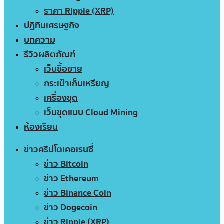
ราคา Ripple (XRP)
ปฏิทินเศรษฐกิจ
บทความ
รีวิวผลิตภัณฑ์
เว็บซื้อขาย
กระเป๋าเก็บเหรียญ
เครื่องขุด
เว็บขุดแบบ Cloud Mining
ห้องเรียน
ข่าวคริปโตเคอเรนซี่
ข่าว Bitcoin
ข่าว Ethereum
ข่าว Binance Coin
ข่าว Dogecoin
ข่าว Ripple (XRP)