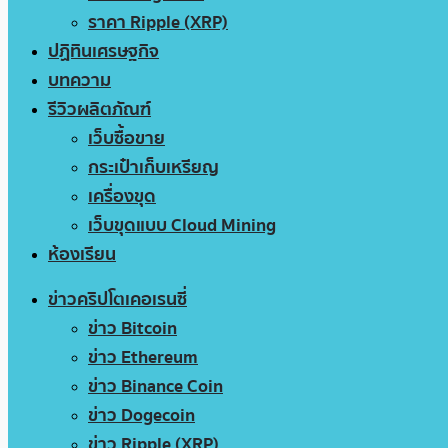
ราคา Ripple (XRP)
ปฏิทินเศรษฐกิจ
บทความ
รีวิวผลิตภัณฑ์
เว็บซื้อขาย
กระเป๋าเก็บเหรียญ
เครื่องขุด
เว็บขุดแบบ Cloud Mining
ห้องเรียน
ข่าวคริปโตเคอเรนซี่
ข่าว Bitcoin
ข่าว Ethereum
ข่าว Binance Coin
ข่าว Dogecoin
ข่าว Ripple (XRP)