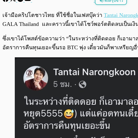
ฟังสรุปข่าว
พร้อมเล่น
เจ้ามือคริปโตชาวไทย ที่ใช้ชื่อในเฟสบุ๊คว่า
Tantai Narong
GALA Thailand และคราวนี้เขาได้โชว์พอร์ตติดลบเป็นเง
ซึ่งเขาได้โพสต์ข้อความว่า “ในระหว่างที่ติดดอย ก็เอามาล
อัตราการคืนทุนเยอะขึ้นรอ BTC พุ่ง เดี๋ยวมันก็พาเหรียญอ