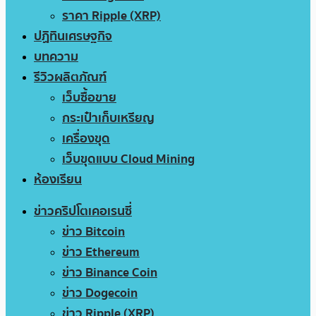
ราคา Ripple (XRP)
ปฏิทินเศรษฐกิจ
บทความ
รีวิวผลิตภัณฑ์
เว็บซื้อขาย
กระเป๋าเก็บเหรียญ
เครื่องขุด
เว็บขุดแบบ Cloud Mining
ห้องเรียน
ข่าวคริปโตเคอเรนซี่
ข่าว Bitcoin
ข่าว Ethereum
ข่าว Binance Coin
ข่าว Dogecoin
ข่าว Ripple (XRP)