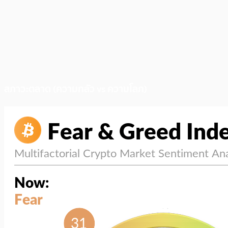
สภาวะตลาด (ความกลัว vs ความโลภ)