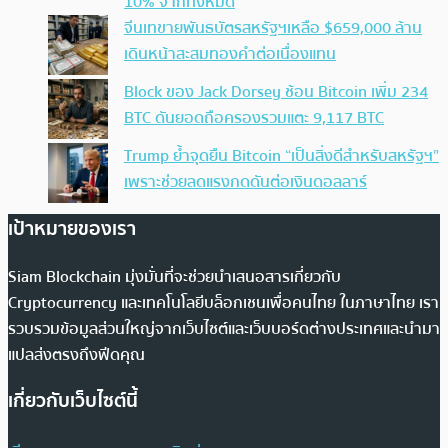
10% จากทั้งหมด
จีนเทขายพันธบัตรสหรัฐฯเหลือ $659,000 ล้าน
เดินหน้าสะสมทองคำต่อเนื่องแทน
Block ของ Jack Dorsey ช้อน Bitcoin เพิ่ม 234
BTC ดันยอดถือครองรวมแตะ 9,117 BTC
Trump ย้ำจุดยืน Bitcoin “เป็นสิ่งดีสำหรับสหรัฐฯ”
เพราะช่วยลดแรงกดดันต่อเงินดอลลาร์
เป้าหมายของเรา
Siam Blockchain มุ่งมั่นที่จะช่วยนำเสนอสารเกี่ยวกับ
Cryptocurrency และเทคโนโลยีบล็อกเชนเพื่อคนไทย ในภาษาไทย เรา
รวบรวมข้อมูลส่วนใหญ่จากเว็บไซต์และเว็บบอร์ดต่างประเทศและนำมา
แปลส่งตรงถึงฟีดคุณ
เกี่ยวกับเว็บไซต์นี้