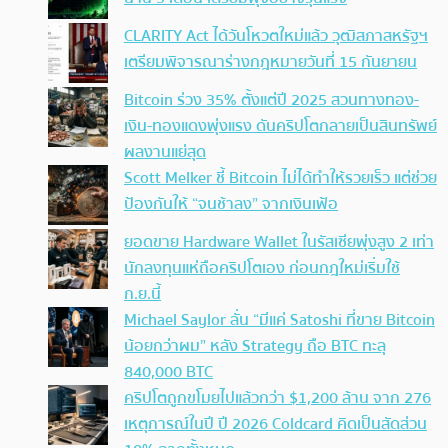
CLARITY Act ได้วันโหวตใหม่แล้ว วุฒิสภาสหรัฐฯ
เตรียมพิจารณาร่างกฎหมายวันที่ 15 กันยายน
Bitcoin ร่วง 35% ตั้งแต่ปี 2025 สวนทางทอง-
เงิน-ทองแดงพุ่งแรง ดันคริปโตกลายเป็นสินทรัพย์
ผลงานแย่สุด
Scott Melker ชี้ Bitcoin ไม่ได้ทำให้รวยเร็ว แต่ช่วย
ป้องกันให้ “จนช้าลง” จากเงินเฟ้อ
ยอดขาย Hardware Wallet ในรัสเซียพุ่งสูง 2 เท่า
นักลงทุนแห่ถือคริปโตเอง ก่อนกฎใหม่เริ่มใช้
ก.ย.นี้
Michael Saylor ลั่น “มีแค่ Satoshi ที่ขาย Bitcoin
น้อยกว่าผม” หลัง Strategy ถือ BTC ทะลุ
840,000 BTC
คริปโตถูกขโมยไปแล้วกว่า $1,200 ล้าน จาก 276
เหตุการณ์ในปี ปี 2026 Coldcard คิดเป็นสัดส่วน