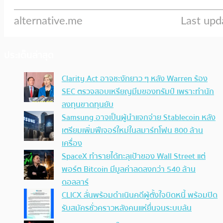
ประเด็นล่าสุด
Clarity Act อาจชะงักยาว ๆ หลัง Warren ร้อง
SEC ตรวจสอบเหรียญมีมของทรัมป์ เพราะทำนัก
ลงทุนขาดทุนยับ
Samsung อาจเป็นผู้นำแจกจ่าย Stablecoin หลัง
เตรียมเพิ่มฟีเจอร์ใหม่ในสมาร์ทโฟน 800 ล้าน
เครื่อง
SpaceX ทำรายได้ทะลุเป้าของ Wall Street แต่
พอร์ต Bitcoin มีมูลค่าลดลงกว่า 540 ล้าน
ดอลลาร์
CLICX ลั่นพร้อมดำเนินคดีผู้ตั้งใจบิดหนี้ พร้อมปิด
รับสมัครชั่วคราวหลังคนแห่ยื่นจนระบบล้น