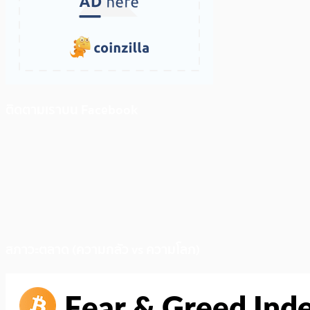
ติดตามเราบน Facebook
สภาวะตลาด (ความกลัว vs ความโลภ)