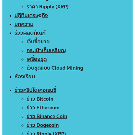
ราคา Ripple (XRP)
ปฏิทินเศรษฐกิจ
บทความ
รีวิวผลิตภัณฑ์
เว็บซื้อขาย
กระเป๋าเก็บเหรียญ
เครื่องขุด
เว็บขุดแบบ Cloud Mining
ห้องเรียน
ข่าวคริปโตเคอเรนซี่
ข่าว Bitcoin
ข่าว Ethereum
ข่าว Binance Coin
ข่าว Dogecoin
ข่าว Ripple (XRP)