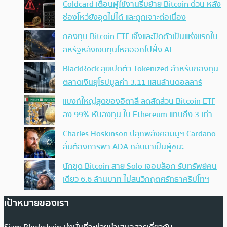
Coldcard เตือนผู้ใช้งานรีบย้าย Bitcoin ด่วน หลัง
ช่องโหว่ยังอุดไม่ได้ และถูกเจาะต่อเนื่อง
กองทุน Bitcoin ETF เจ๊งและปิดตัวเป็นแห่งแรกใน
สหรัฐหลังเงินทุนไหลออกไปฝั่ง AI
BlackRock ลุยเปิดตัว Tokenized สำหรับกองทุน
ตลาดเงินยุโรปมูลค่า 3.11 แสนล้านดอลลาร์
แบงก์ใหญ่สุดของอิตาลี ลดสัดส่วน Bitcoin ETF
ลง 99% หันลงทุน ใน Ethereum แทนถึง 3 เท่า
Charles Hoskinson ปลุกพลังคอมมูฯ Cardano
ลั่นต้องการพา ADA กลับมาเป็นผู้ชนะ
นักขุด Bitcoin สาย Solo เจอบล็อก รับทรัพย์คน
เดียว 6.6 ล้านบาท ไม่สนวิกฤตศรัทธาคริปโทฯ
เป้าหมายของเรา