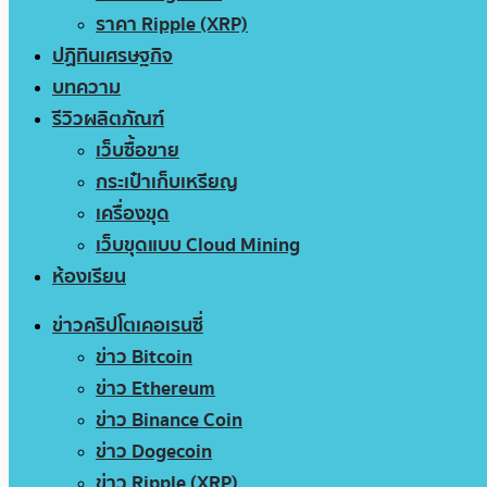
ราคา Ripple (XRP)
ปฏิทินเศรษฐกิจ
บทความ
รีวิวผลิตภัณฑ์
เว็บซื้อขาย
กระเป๋าเก็บเหรียญ
เครื่องขุด
เว็บขุดแบบ Cloud Mining
ห้องเรียน
ข่าวคริปโตเคอเรนซี่
ข่าว Bitcoin
ข่าว Ethereum
ข่าว Binance Coin
ข่าว Dogecoin
ข่าว Ripple (XRP)