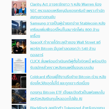
Clarity Act อาจชะงักยาว ๆ หลัง Warren ร้อง
SEC ตรวจสอบเหรียญมีมของทรัมป์ เพราะทำนัก
ลงทุนขาดทุนยับ
Samsung อาจเป็นผู้นำแจกจ่าย Stablecoin หลัง
เตรียมเพิ่มฟีเจอร์ใหม่ในสมาร์ทโฟน 800 ล้าน
เครื่อง
SpaceX ทำรายได้ทะลุเป้าของ Wall Street แต่
พอร์ต Bitcoin มีมูลค่าลดลงกว่า 540 ล้าน
ดอลลาร์
CLICX ลั่นพร้อมดำเนินคดีผู้ตั้งใจบิดหนี้ พร้อมปิด
รับสมัครชั่วคราวหลังคนแห่ยื่นจนระบบล้น
Coldcard เตือนผู้ใช้งานรีบย้าย Bitcoin ด่วน หลัง
ช่องโหว่ยังอุดไม่ได้ และถูกเจาะต่อเนื่อง
กองทุน Bitcoin ETF เจ๊งและปิดตัวเป็นแห่งแรกใน
สหรัฐหลังเงินทุนไหลออกไปฝั่ง AI
BlackRock ลุยเปิดตัว Tokenized สำหรับกองทุน