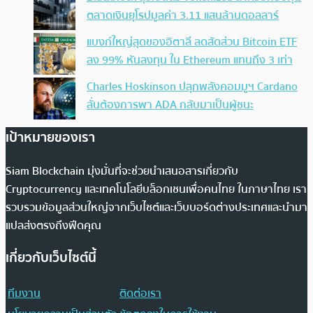
ตลาดเงินยุโรปมูลค่า 3.11 แสนล้านดอลลาร์
แบงก์ใหญ่สุดของอิตาลี ลดสัดส่วน Bitcoin ETF
ลง 99% หันลงทุน ใน Ethereum แทนถึง 3 เท่า
Charles Hoskinson ปลุกพลังคอมมูฯ Cardano
ลั่นต้องการพา ADA กลับมาเป็นผู้ชนะ
เป้าหมายของเรา
Siam Blockchain มุ่งมั่นที่จะช่วยนำเสนอสารเกี่ยวกับ
Cryptocurrency และเทคโนโลยีบล็อกเชนเพื่อคนไทย ในภาษาไทย เรา
รวบรวมข้อมูลส่วนใหญ่จากเว็บไซต์และเว็บบอร์ดต่างประเทศและนำมา
แปลส่งตรงถึงฟีดคุณ
เกี่ยวกับเว็บไซต์นี้
ทีมงาน
ติดต่อเรา