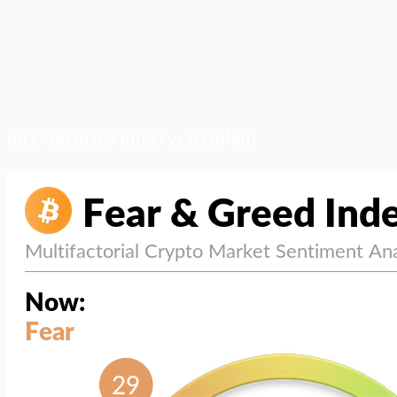
สภาวะตลาด (ความกลัว vs ความโลภ)