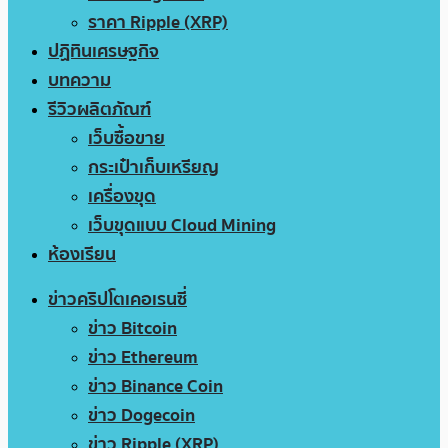
ราคา Ripple (XRP)
ปฏิทินเศรษฐกิจ
บทความ
รีวิวผลิตภัณฑ์
เว็บซื้อขาย
กระเป๋าเก็บเหรียญ
เครื่องขุด
เว็บขุดแบบ Cloud Mining
ห้องเรียน
ข่าวคริปโตเคอเรนซี่
ข่าว Bitcoin
ข่าว Ethereum
ข่าว Binance Coin
ข่าว Dogecoin
ข่าว Ripple (XRP)