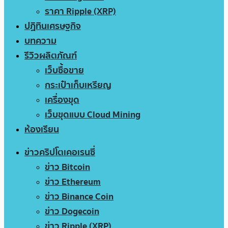
ราคา Ripple (XRP)
ปฏิทินเศรษฐกิจ
บทความ
รีวิวผลิตภัณฑ์
เว็บซื้อขาย
กระเป๋าเก็บเหรียญ
เครื่องขุด
เว็บขุดแบบ Cloud Mining
ห้องเรียน
ข่าวคริปโตเคอเรนซี่
ข่าว Bitcoin
ข่าว Ethereum
ข่าว Binance Coin
ข่าว Dogecoin
ข่าว Ripple (XRP)