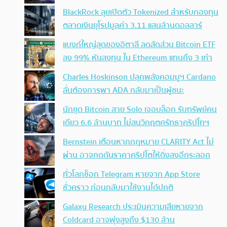
BlackRock ลุยเปิดตัว Tokenized สำหรับกองทุน
ตลาดเงินยุโรปมูลค่า 3.11 แสนล้านดอลลาร์
แบงก์ใหญ่สุดของอิตาลี ลดสัดส่วน Bitcoin ETF
ลง 99% หันลงทุน ใน Ethereum แทนถึง 3 เท่า
Charles Hoskinson ปลุกพลังคอมมูฯ Cardano
ลั่นต้องการพา ADA กลับมาเป็นผู้ชนะ
นักขุด Bitcoin สาย Solo เจอบล็อก รับทรัพย์คน
เดียว 6.6 ล้านบาท ไม่สนวิกฤตศรัทธาคริปโทฯ
Bernstein เตือนหากกฎหมาย CLARITY Act ไม่
ผ่าน อาจกดดันราคาคริปโตให้ดิ่งลงอีกระลอก
ทั่วโลกช็อก Telegram หายจาก App Store
ชั่วคราว ก่อนกลับมาใช้งานได้ปกติ
Galaxy Research ประเมินความเสียหายจาก
Coldcard อาจพุ่งสูงถึง $130 ล้าน