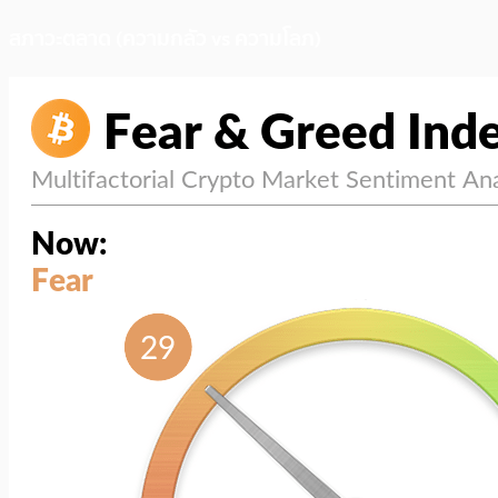
สภาวะตลาด (ความกลัว vs ความโลภ)