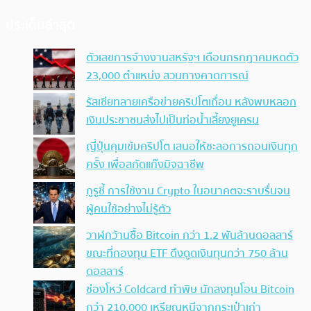
ประเด็นล่าสุด
ตัวเลขการจ้างงานสหรัฐฯ เดือนกรกฎาคมหดตัว
23,000 ตำแหน่ง สวนทางคาดการณ์
รัสเซียทลายเครือข่ายคริปโตเถื่อน หลังพบหลอก
เงินประชาชนส่งไปเป็นท่อน้ำเลี้ยงยูเครน
ญี่ปุ่นคุมเข้มคริปโต เสนอให้ชะลอการถอนเงินทุก
ครั้ง เพื่อสกัดแก๊งมิจฉาชีพ
กูรูชี้ การใช้งาน Crypto ในอนาคตจะราบรื่นจน
ผู้คนใช้อย่างไม่รู้ตัว
วาฬกว้านซื้อ Bitcoin กว่า 1.2 พันล้านดอลลาร์
ขณะที่กองทุน ETF ดึงดูดเงินทุนกว่า 750 ล้าน
ดอลลาร์
ช่องโหว่ Coldcard ทำพิษ นักลงทุนโอน Bitcoin
กว่า 210,000 เหรียญหนีจากกระเป๋าเก่า