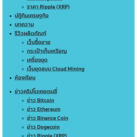
ราคา Ripple (XRP)
ปฏิทินเศรษฐกิจ
บทความ
รีวิวผลิตภัณฑ์
เว็บซื้อขาย
กระเป๋าเก็บเหรียญ
เครื่องขุด
เว็บขุดแบบ Cloud Mining
ห้องเรียน
ข่าวคริปโตเคอเรนซี่
ข่าว Bitcoin
ข่าว Ethereum
ข่าว Binance Coin
ข่าว Dogecoin
ข่าว Ripple (XRP)