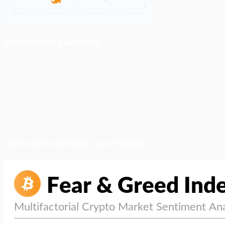
ติดตามเราบน Facebook
สภาวะตลาด (ความกลัว vs ความโลภ)