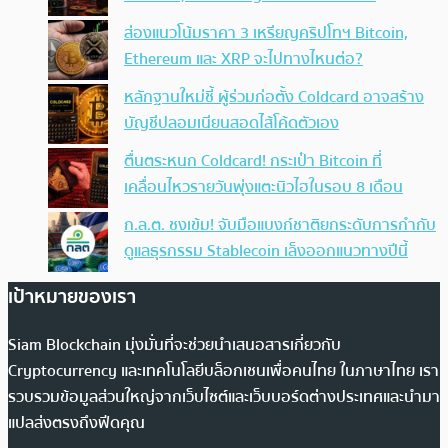
ส่องแนวโน้มราคา 3 เหรียญคริปโทฯ Bitcoin,
Ethereum และ XRP จะไปทางไหนต่อ?
หลักฐานใหม่ชี้ ผู้ร่วมก่อตั้ง Coldcard อาจสร้าง
บัญชีปลอมเนียนสอดไส้โค้ดตัวเอง
ตื่นตระหนก Coldcard! กระเป๋า Bitcoin ที่
เคลื่อนไหวรายวันพุ่งแตะนิวไฮในรอบ 8 เดือน
ก.ล.ต. ชงเข้ม! จับมือแบงก์ชาติยกระดับการกำกับ
ดูแลธุรกรรม Stablecoin เล็งออกแนวทางปีนี้
เป้าหมายของเรา
Siam Blockchain มุ่งมั่นที่จะช่วยนำเสนอสารเกี่ยวกับ
Cryptocurrency และเทคโนโลยีบล็อกเชนเพื่อคนไทย ในภาษาไทย เรา
รวบรวมข้อมูลส่วนใหญ่จากเว็บไซต์และเว็บบอร์ดต่างประเทศและนำมา
แปลส่งตรงถึงฟีดคุณ