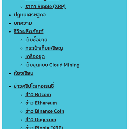
ราคา Ripple (XRP)
ปฏิทินเศรษฐกิจ
บทความ
รีวิวผลิตภัณฑ์
เว็บซื้อขาย
กระเป๋าเก็บเหรียญ
เครื่องขุด
เว็บขุดแบบ Cloud Mining
ห้องเรียน
ข่าวคริปโตเคอเรนซี่
ข่าว Bitcoin
ข่าว Ethereum
ข่าว Binance Coin
ข่าว Dogecoin
ข่าว Ripple (XRP)