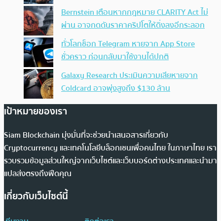
Bernstein เตือนหากกฎหมาย CLARITY Act ไม่
ผ่าน อาจกดดันราคาคริปโตให้ดิ่งลงอีกระลอก
ทั่วโลกช็อก Telegram หายจาก App Store
ชั่วคราว ก่อนกลับมาใช้งานได้ปกติ
Galaxy Research ประเมินความเสียหายจาก
Coldcard อาจพุ่งสูงถึง $130 ล้าน
เป้าหมายของเรา
Siam Blockchain มุ่งมั่นที่จะช่วยนำเสนอสารเกี่ยวกับ
Cryptocurrency และเทคโนโลยีบล็อกเชนเพื่อคนไทย ในภาษาไทย เรา
รวบรวมข้อมูลส่วนใหญ่จากเว็บไซต์และเว็บบอร์ดต่างประเทศและนำมา
แปลส่งตรงถึงฟีดคุณ
เกี่ยวกับเว็บไซต์นี้