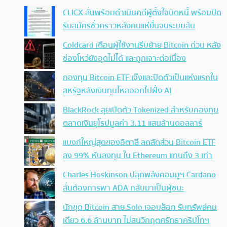
CLICX ลั่นพร้อมดำเนินคดีผู้ตั้งใจบิดหนี้ พร้อมปิด
รับสมัครชั่วคราวหลังคนแห่ยื่นจนระบบล้น
Coldcard เตือนผู้ใช้งานรีบย้าย Bitcoin ด่วน หลัง
ช่องโหว่ยังอุดไม่ได้ และถูกเจาะต่อเนื่อง
กองทุน Bitcoin ETF เจ๊งและปิดตัวเป็นแห่งแรกใน
สหรัฐหลังเงินทุนไหลออกไปฝั่ง AI
BlackRock ลุยเปิดตัว Tokenized สำหรับกองทุน
ตลาดเงินยุโรปมูลค่า 3.11 แสนล้านดอลลาร์
แบงก์ใหญ่สุดของอิตาลี ลดสัดส่วน Bitcoin ETF
ลง 99% หันลงทุน ใน Ethereum แทนถึง 3 เท่า
Charles Hoskinson ปลุกพลังคอมมูฯ Cardano
ลั่นต้องการพา ADA กลับมาเป็นผู้ชนะ
นักขุด Bitcoin สาย Solo เจอบล็อก รับทรัพย์คน
เดียว 6.6 ล้านบาท ไม่สนวิกฤตศรัทธาคริปโทฯ