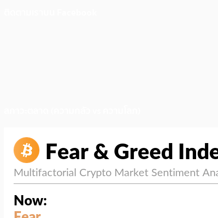
ติดตามเราบน Facebook
สภาวะตลาด (ความกลัว vs ความโลภ)