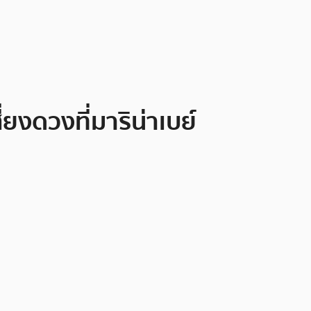
่ยงดวงที่มาริน่าเบย์