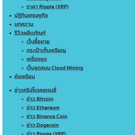
ราคา Ripple (XRP)
ปฏิทินเศรษฐกิจ
บทความ
รีวิวผลิตภัณฑ์
เว็บซื้อขาย
กระเป๋าเก็บเหรียญ
เครื่องขุด
เว็บขุดแบบ Cloud Mining
ห้องเรียน
ข่าวคริปโตเคอเรนซี่
ข่าว Bitcoin
ข่าว Ethereum
ข่าว Binance Coin
ข่าว Dogecoin
ข่าว Ripple (XRP)