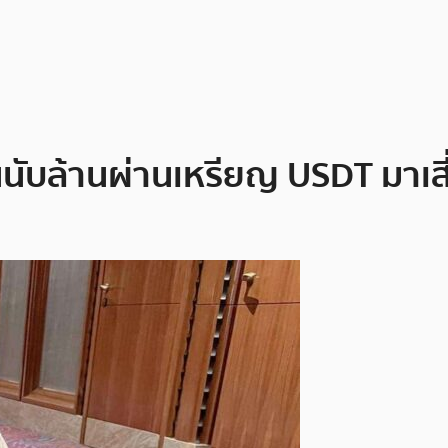
ินนับล้านผ่านเหรียญ USDT มาเสี