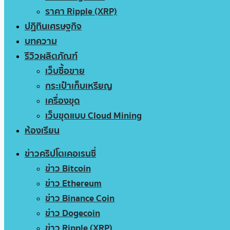
ราคา Ripple (XRP)
ปฏิทินเศรษฐกิจ
บทความ
รีวิวผลิตภัณฑ์
เว็บซื้อขาย
กระเป๋าเก็บเหรียญ
เครื่องขุด
เว็บขุดแบบ Cloud Mining
ห้องเรียน
ข่าวคริปโตเคอเรนซี่
ข่าว Bitcoin
ข่าว Ethereum
ข่าว Binance Coin
ข่าว Dogecoin
ข่าว Ripple (XRP)