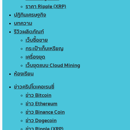
ราคา Ripple (XRP)
ปฏิทินเศรษฐกิจ
บทความ
รีวิวผลิตภัณฑ์
เว็บซื้อขาย
กระเป๋าเก็บเหรียญ
เครื่องขุด
เว็บขุดแบบ Cloud Mining
ห้องเรียน
ข่าวคริปโตเคอเรนซี่
ข่าว Bitcoin
ข่าว Ethereum
ข่าว Binance Coin
ข่าว Dogecoin
ข่าว Ripple (XRP)