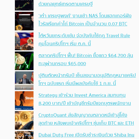
ด้วยกลยุทธ์เทรดตามเศรษฐี
‘เต๋า เศรษฐพงศ์’ งานเข้า NAS โดนแฮกเกอร์ฝัง
ไวรัสเรียกค่าไถ่ Bitcoin เป็นจำนวน 0.07 BTC
ไต้หวันยกระดับเข้ม จ่อบังคับใช้กฏ Travel Rule
คุมโอนคริปโทฯ เริ่ม ต.ค. นี้
ตลาดคริปโทฯ ฟื้น! Bitcoin ยื้อแถว $64,700 ลุ้น
ทะลุผ่านกรอบ $65,000
ปูตินตัดหน้าทรัมป์ เซ็นลงนามอนุมัติกฎหมายคริป
โทฯ ฉบับแรก เริ่มมีผลบังคับใช้ 1 ก.ย. นี้
Strategy เข้าร่วม Invest America สมทบทุน
8,200 บาท/ปี เข้าบัญชีทรัมป์แจกบุตรพนักงาน
CryptoQuant ส่งสัญญาณตลาดหมีเข้าสู่โค้ง
สุดท้าย หลังพบเจ้าคริปโทฯ ซุ่มเก็บ BTC และ ETH
Dubai Duty Free เปิดรับชำระเงินด้วย Shiba Inu