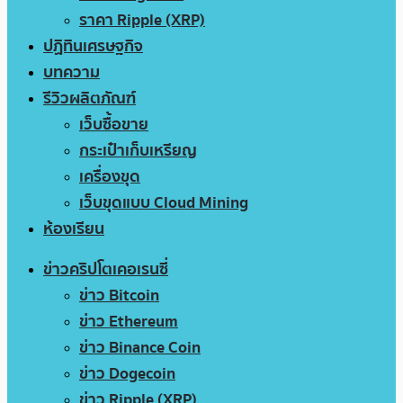
ราคา Ripple (XRP)
ปฏิทินเศรษฐกิจ
บทความ
รีวิวผลิตภัณฑ์
เว็บซื้อขาย
กระเป๋าเก็บเหรียญ
เครื่องขุด
เว็บขุดแบบ Cloud Mining
ห้องเรียน
ข่าวคริปโตเคอเรนซี่
ข่าว Bitcoin
ข่าว Ethereum
ข่าว Binance Coin
ข่าว Dogecoin
ข่าว Ripple (XRP)