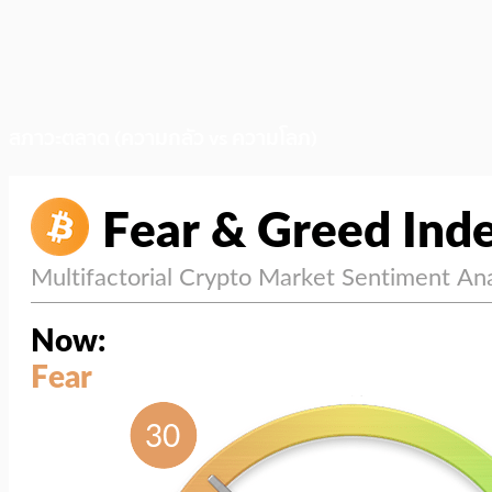
สภาวะตลาด (ความกลัว vs ความโลภ)