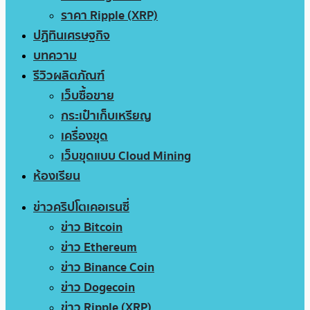
ราคา Ripple (XRP)
ปฏิทินเศรษฐกิจ
บทความ
รีวิวผลิตภัณฑ์
เว็บซื้อขาย
กระเป๋าเก็บเหรียญ
เครื่องขุด
เว็บขุดแบบ Cloud Mining
ห้องเรียน
ข่าวคริปโตเคอเรนซี่
ข่าว Bitcoin
ข่าว Ethereum
ข่าว Binance Coin
ข่าว Dogecoin
ข่าว Ripple (XRP)