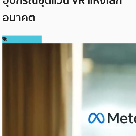
อุปกรณ์ชุดแว่น VR แห่งโลก
อนาคต
ข่าว Metaverse