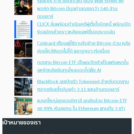
SpaceX ทำรายได้ทะลุเป้าของ Wall Street แต่
พอร์ต Bitcoin มีมูลค่าลดลงกว่า 540 ล้าน
ดอลลาร์
CLICX ลั่นพร้อมดำเนินคดีผู้ตั้งใจบิดหนี้ พร้อมปิด
รับสมัครชั่วคราวหลังคนแห่ยื่นจนระบบล้น
Coldcard เตือนผู้ใช้งานรีบย้าย Bitcoin ด่วน หลัง
ช่องโหว่ยังอุดไม่ได้ และถูกเจาะต่อเนื่อง
กองทุน Bitcoin ETF เจ๊งและปิดตัวเป็นแห่งแรกใน
สหรัฐหลังเงินทุนไหลออกไปฝั่ง AI
BlackRock ลุยเปิดตัว Tokenized สำหรับกองทุน
ตลาดเงินยุโรปมูลค่า 3.11 แสนล้านดอลลาร์
แบงก์ใหญ่สุดของอิตาลี ลดสัดส่วน Bitcoin ETF
ลง 99% หันลงทุน ใน Ethereum แทนถึง 3 เท่า
เป้าหมายของเรา