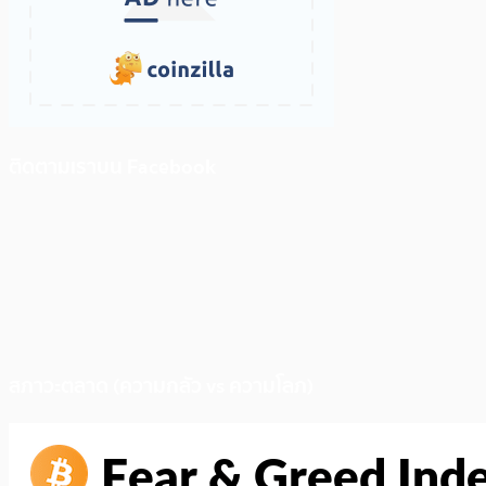
ติดตามเราบน Facebook
สภาวะตลาด (ความกลัว vs ความโลภ)