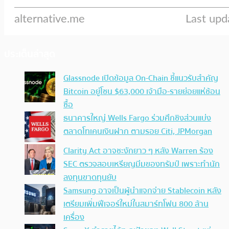
ประเด็นล่าสุด
Glassnode เปิดข้อมูล On-Chain ชี้แนวรับสำคัญ
Bitcoin อยู่โซน $63,000 เจ้ามือ-รายย่อยแห่ช้อน
ซื้อ
ธนาคารใหญ่ Wells Fargo ร่วมศึกชิงส่วนแบ่ง
ตลาดโทเคนเงินฝาก ตามรอย Citi, JPMorgan
Clarity Act อาจชะงักยาว ๆ หลัง Warren ร้อง
SEC ตรวจสอบเหรียญมีมของทรัมป์ เพราะทำนัก
ลงทุนขาดทุนยับ
Samsung อาจเป็นผู้นำแจกจ่าย Stablecoin หลัง
เตรียมเพิ่มฟีเจอร์ใหม่ในสมาร์ทโฟน 800 ล้าน
เครื่อง