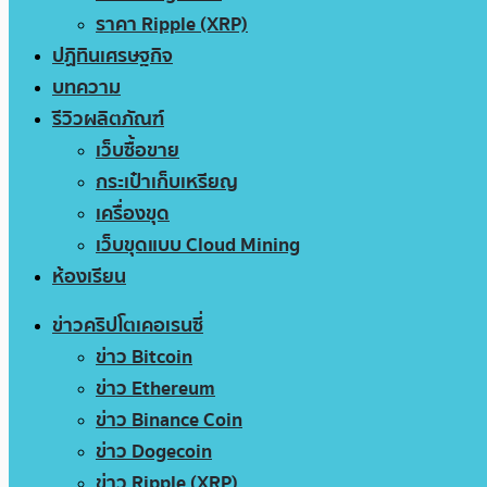
ราคา Ripple (XRP)
ปฏิทินเศรษฐกิจ
บทความ
รีวิวผลิตภัณฑ์
เว็บซื้อขาย
กระเป๋าเก็บเหรียญ
เครื่องขุด
เว็บขุดแบบ Cloud Mining
ห้องเรียน
ข่าวคริปโตเคอเรนซี่
ข่าว Bitcoin
ข่าว Ethereum
ข่าว Binance Coin
ข่าว Dogecoin
ข่าว Ripple (XRP)