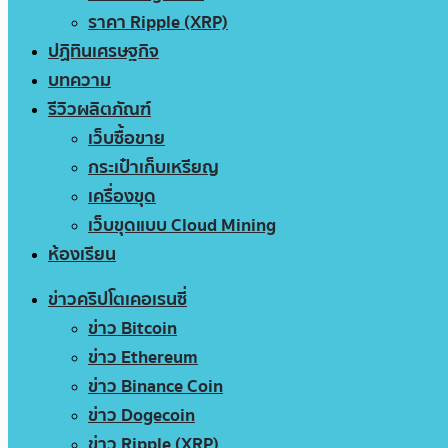
ราคา Ripple (XRP)
ปฏิทินเศรษฐกิจ
บทความ
รีวิวผลิตภัณฑ์
เว็บซื้อขาย
กระเป๋าเก็บเหรียญ
เครื่องขุด
เว็บขุดแบบ Cloud Mining
ห้องเรียน
ข่าวคริปโตเคอเรนซี่
ข่าว Bitcoin
ข่าว Ethereum
ข่าว Binance Coin
ข่าว Dogecoin
ข่าว Ripple (XRP)