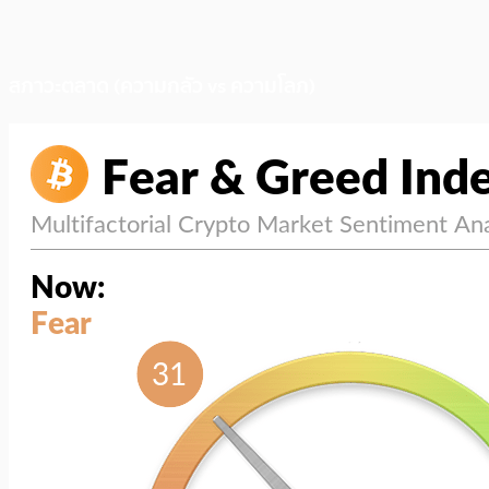
สภาวะตลาด (ความกลัว vs ความโลภ)