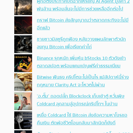
ผู้ก่อตั้งประกาศปิดฉากเหรียญ AI Agent มูลค่า 2
พันล้าน พร้อมลั่นจะไม่มีการช่วยเหลืออีกต่อไป
กราฟ Bitcoin ส่งสัญญาณว่าตลาดกระทิงจะไม่มี
อีกแล้ว
ชายชาวมิสซูรีถูกฟ้อง หลังวางแผนลักพาตัวนัก
ลงทุน Bitcoin เพื่อเรียกค่าไถ่
Binance รุกหนัก เพิ่มหุ้น bStocks 10 ตัวดังเข้า
ตลาดสปอต พร้อมแคมเปญฟรีค่าธรรมเนียม
Bitwise ฟันธง คริปโตจะไม่เป็นไร แม้สัปดาห์นี้ร่าง
กฎหมาย Clarity Act จะโหวตไม่ผ่าน
‘อ.ตั๊ม’ ถอดปลั้ก Blockclock เก็บเข้าตู้ หวั่นพิษ
Coldcard ลุกลามสู่อุปกรณ์คริปโทฯ ในบ้าน
เหยื่อ Coldcard ใช้ Bitcoin ส่งข้อความหาโจรขอ
คืนเงิน ตัดพ้อชีวิตโอนกลับมาสักนิดก็ยังดี