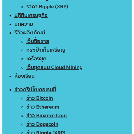
ราคา Ripple (XRP)
ปฏิทินเศรษฐกิจ
บทความ
รีวิวผลิตภัณฑ์
เว็บซื้อขาย
กระเป๋าเก็บเหรียญ
เครื่องขุด
เว็บขุดแบบ Cloud Mining
ห้องเรียน
ข่าวคริปโตเคอเรนซี่
ข่าว Bitcoin
ข่าว Ethereum
ข่าว Binance Coin
ข่าว Dogecoin
ข่าว Ripple (XRP)