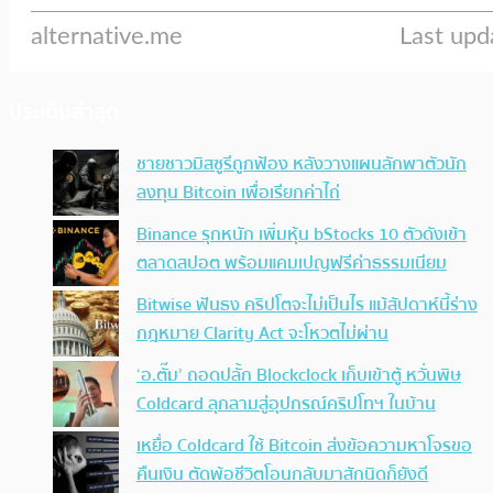
ประเด็นล่าสุด
ชายชาวมิสซูรีถูกฟ้อง หลังวางแผนลักพาตัวนัก
ลงทุน Bitcoin เพื่อเรียกค่าไถ่
Binance รุกหนัก เพิ่มหุ้น bStocks 10 ตัวดังเข้า
ตลาดสปอต พร้อมแคมเปญฟรีค่าธรรมเนียม
Bitwise ฟันธง คริปโตจะไม่เป็นไร แม้สัปดาห์นี้ร่าง
กฎหมาย Clarity Act จะโหวตไม่ผ่าน
‘อ.ตั๊ม’ ถอดปลั้ก Blockclock เก็บเข้าตู้ หวั่นพิษ
Coldcard ลุกลามสู่อุปกรณ์คริปโทฯ ในบ้าน
เหยื่อ Coldcard ใช้ Bitcoin ส่งข้อความหาโจรขอ
คืนเงิน ตัดพ้อชีวิตโอนกลับมาสักนิดก็ยังดี