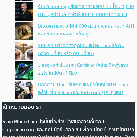
จับตา Strategy ส่อแววเทขายรอบ 4 ? โอน 1,030
BTC มูลค่าทะลุ 2 พันล้านบาท ออกจากกระเป๋า
Bitcoin ทรงตัว $64,000 สวนทางหุ้นสหรัฐฯ ATH
หลังข้อตกลงฮอร์มุซใกล้ยุติ
S&P 500 ทำจุดสูงสุดใหม่ แต่ Bitcoin ไม่ตาม
ตลาดเปลี่ยน หรือ คนเปลี่ยน?
3 เหตุผลทำไมราคา Cardano (Ada) ถึงพุ่งแรง
22% ในสัปดาห์เดียว
นักลงทุน Uber รุ่นแรก แนะนำให้เทขาย Bitcoin
เพื่อไปซื้อ Solana และ Bittensor (TAO) แทน
เป้าหมายของเรา
Siam Blockchain มุ่งมั่นที่จะช่วยนำเสนอสารเกี่ยวกับ
Cryptocurrency และเทคโนโลยีบล็อกเชนเพื่อคนไทย ในภาษาไทย เรา