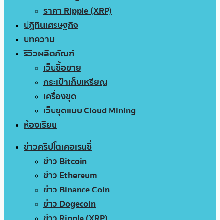
ราคา Ripple (XRP)
ปฏิทินเศรษฐกิจ
บทความ
รีวิวผลิตภัณฑ์
เว็บซื้อขาย
กระเป๋าเก็บเหรียญ
เครื่องขุด
เว็บขุดแบบ Cloud Mining
ห้องเรียน
ข่าวคริปโตเคอเรนซี่
ข่าว Bitcoin
ข่าว Ethereum
ข่าว Binance Coin
ข่าว Dogecoin
ข่าว Ripple (XRP)