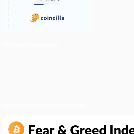
ติดตามเราบน Facebook
สภาวะตลาด (ความกลัว vs ความโลภ)