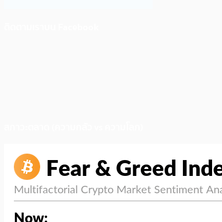
ติดตามเราบน Facebook
สภาวะตลาด (ความกลัว vs ความโลภ)