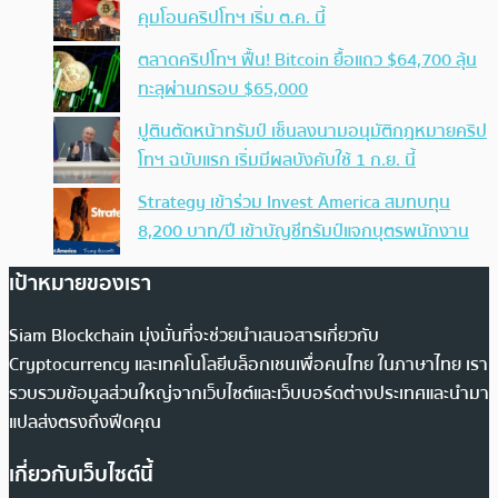
คุมโอนคริปโทฯ เริ่ม ต.ค. นี้
ตลาดคริปโทฯ ฟื้น! Bitcoin ยื้อแถว $64,700 ลุ้น
ทะลุผ่านกรอบ $65,000
ปูตินตัดหน้าทรัมป์ เซ็นลงนามอนุมัติกฎหมายคริป
โทฯ ฉบับแรก เริ่มมีผลบังคับใช้ 1 ก.ย. นี้
Strategy เข้าร่วม Invest America สมทบทุน
8,200 บาท/ปี เข้าบัญชีทรัมป์แจกบุตรพนักงาน
เป้าหมายของเรา
Siam Blockchain มุ่งมั่นที่จะช่วยนำเสนอสารเกี่ยวกับ
Cryptocurrency และเทคโนโลยีบล็อกเชนเพื่อคนไทย ในภาษาไทย เรา
รวบรวมข้อมูลส่วนใหญ่จากเว็บไซต์และเว็บบอร์ดต่างประเทศและนำมา
แปลส่งตรงถึงฟีดคุณ
เกี่ยวกับเว็บไซต์นี้