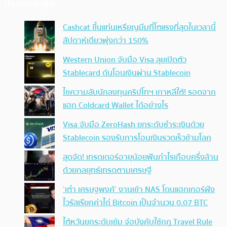
ประเด็นล่าสุด
Cashcat ขึ้นแท่นเหรียญมีมที่โตแรงที่สุดในเวลานี้
สัปดาห์เดียวพุ่งกว่า 150%
Western Union จับมือ Visa ลุยเปิดตัว
Stablecard ดันโอนเงินผ่าน Stablecoin
ไขความลับนักลงทุนคริปโทฯ เกาหลีใต้! รอดจาก
แฮก Coldcard Wallet ได้อย่างไร
Visa จับมือ ZeroHash ยกระดับชำระเงินด้วย
Stablecoin รองรับการโอนเงินรวดเร็วข้ามโลก
สุดจัด! เทรดเดอร์อายุน้อยฟันกำไรเกือบครึ่งล้าน
ด้วยกลยุทธ์เทรดตามเศรษฐี
‘เต๋า เศรษฐพงศ์’ งานเข้า NAS โดนแฮกเกอร์ฝัง
ไวรัสเรียกค่าไถ่ Bitcoin เป็นจำนวน 0.07 BTC
ไต้หวันยกระดับเข้ม จ่อบังคับใช้กฏ Travel Rule