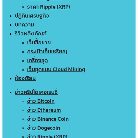
ราคา Ripple (XRP)
ปฏิทินเศรษฐกิจ
บทความ
รีวิวผลิตภัณฑ์
เว็บซื้อขาย
กระเป๋าเก็บเหรียญ
เครื่องขุด
เว็บขุดแบบ Cloud Mining
ห้องเรียน
ข่าวคริปโตเคอเรนซี่
ข่าว Bitcoin
ข่าว Ethereum
ข่าว Binance Coin
ข่าว Dogecoin
ข่าว Ripple (XRP)