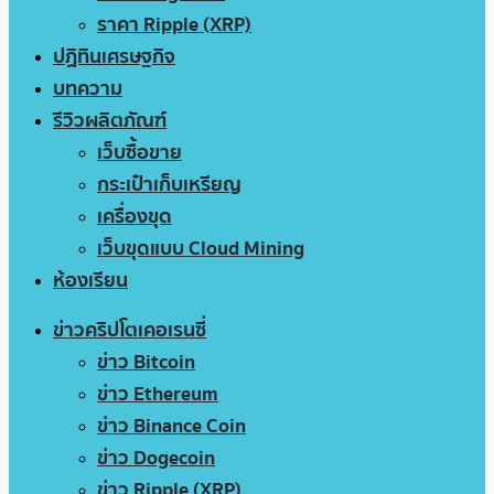
ราคา Ripple (XRP)
ปฏิทินเศรษฐกิจ
บทความ
รีวิวผลิตภัณฑ์
เว็บซื้อขาย
กระเป๋าเก็บเหรียญ
เครื่องขุด
เว็บขุดแบบ Cloud Mining
ห้องเรียน
ข่าวคริปโตเคอเรนซี่
ข่าว Bitcoin
ข่าว Ethereum
ข่าว Binance Coin
ข่าว Dogecoin
ข่าว Ripple (XRP)