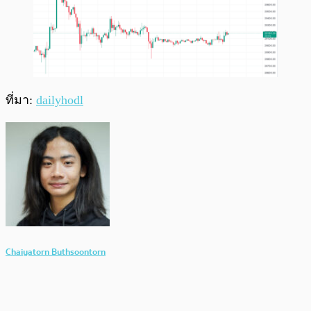
ที่มา:
dailyhodl
Chaiyatorn Buthsoontorn