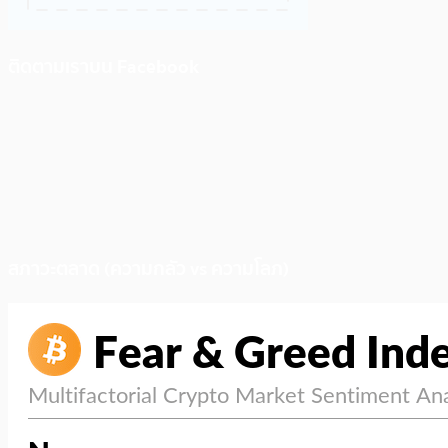
ติดตามเราบน Facebook
สภาวะตลาด (ความกลัว vs ความโลภ)