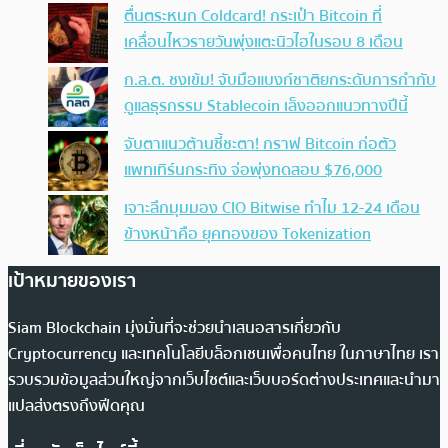
ตื่นตระหนก Coldcard! กระเป๋า Bitcoin ที่
เคลื่อนไหวรายวันพุ่งแตะนิวไฮในรอบ 8 เดือน
ก.ล.ต. ชงเข้ม! จับมือแบงก์ชาติยกระดับการกำกับ
ดูแลธุรกรรม Stablecoin เล็งออกแนวทางปีนี้
จับตาแนวต้านชี้ชะตา! กราฟ Bitcoin ก่อตัว
แพทเทิร์นกระทิง จ่อพุ่งทดสอบ $76,000
เจาะลึกมุมมอง CIO Bitwise ทำไม 12-24 เดือน
ข้างหน้าคือ ยุคทองของ Tokenization
เป้าหมายของเรา
Siam Blockchain มุ่งมั่นที่จะช่วยนำเสนอสารเกี่ยวกับ
Cryptocurrency และเทคโนโลยีบล็อกเชนเพื่อคนไทย ในภาษาไทย เรา
รวบรวมข้อมูลส่วนใหญ่จากเว็บไซต์และเว็บบอร์ดต่างประเทศและนำมา
แปลส่งตรงถึงฟีดคุณ