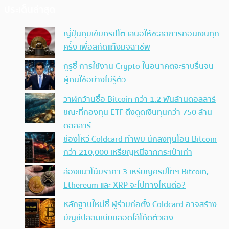
ประเด็นล่าสุด
ญี่ปุ่นคุมเข้มคริปโต เสนอให้ชะลอการถอนเงินทุก
ครั้ง เพื่อสกัดแก๊งมิจฉาชีพ
กูรูชี้ การใช้งาน Crypto ในอนาคตจะราบรื่นจน
ผู้คนใช้อย่างไม่รู้ตัว
วาฬกว้านซื้อ Bitcoin กว่า 1.2 พันล้านดอลลาร์
ขณะที่กองทุน ETF ดึงดูดเงินทุนกว่า 750 ล้าน
ดอลลาร์
ช่องโหว่ Coldcard ทำพิษ นักลงทุนโอน Bitcoin
กว่า 210,000 เหรียญหนีจากกระเป๋าเก่า
ส่องแนวโน้มราคา 3 เหรียญคริปโทฯ Bitcoin,
Ethereum และ XRP จะไปทางไหนต่อ?
หลักฐานใหม่ชี้ ผู้ร่วมก่อตั้ง Coldcard อาจสร้าง
บัญชีปลอมเนียนสอดไส้โค้ดตัวเอง