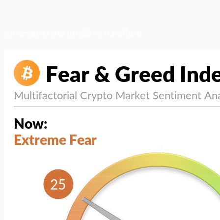
สภาวะตลาด (ความกลัว vs ความโลภ)