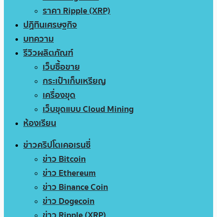
ราคา Ripple (XRP)
ปฏิทินเศรษฐกิจ
บทความ
รีวิวผลิตภัณฑ์
เว็บซื้อขาย
กระเป๋าเก็บเหรียญ
เครื่องขุด
เว็บขุดแบบ Cloud Mining
ห้องเรียน
ข่าวคริปโตเคอเรนซี่
ข่าว Bitcoin
ข่าว Ethereum
ข่าว Binance Coin
ข่าว Dogecoin
ข่าว Ripple (XRP)