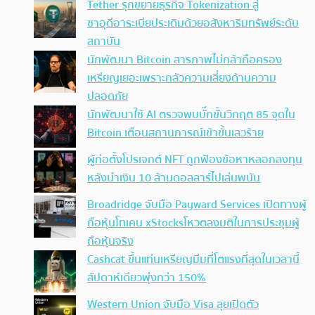
Tether รุกขยายธุรกิจ Tokenization สู่
ซาอุดีอาระเบียประเดิมด้วยอสังหาริมทรัพย์ระดับ
สถาบัน
นักพัฒนา Bitcoin สารภาพไม่กล้าถือครอง
เหรียญเยอะเพราะกลัวความเสี่ยงด้านความ
ปลอดภัย
นักพัฒนาใช้ AI ตรวจพบบั๊กขั้นวิกฤต 85 จุดใน
Bitcoin เตือนสถานการณ์เข้าขั้นเลวร้าย
ผู้ก่อตั้งโปรเจกต์ NFT ถูกฟ้องข้อหาหลอกลงทุน
หลังนำเงิน 10 ล้านดอลลาร์ไปเล่นพนัน
Broadridge จับมือ Payward Services เปิดทางผู้
ถือหุ้นโทเคน xStocksโหวตลงมติในการประชุมผู้
ถือหุ้นจริง
Cashcat ขึ้นแท่นเหรียญมีมที่โตแรงที่สุดในเวลานี้
สัปดาห์เดียวพุ่งกว่า 150%
Western Union จับมือ Visa ลุยเปิดตัว