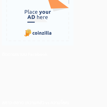
ติดตามเราบน Facebook
สภาวะตลาด (ความกลัว vs ความโลภ)