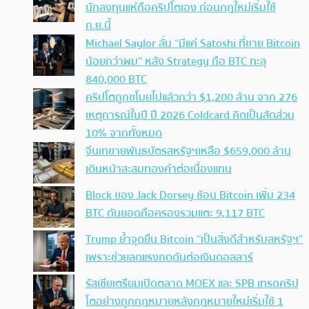
นักลงทุนแห่ถือคริปโตเอง ก่อนกฎใหม่เริ่มใช้
ก.ย.นี้
Michael Saylor ลั่น “มีแค่ Satoshi ที่ขาย Bitcoin
น้อยกว่าผม” หลัง Strategy ถือ BTC ทะลุ
840,000 BTC
คริปโตถูกขโมยไปแล้วกว่า $1,200 ล้าน จาก 276
เหตุการณ์ในปี ปี 2026 Coldcard คิดเป็นสัดส่วน
10% จากทั้งหมด
จีนเทขายพันธบัตรสหรัฐฯเหลือ $659,000 ล้าน
เดินหน้าสะสมทองคำต่อเนื่องแทน
Block ของ Jack Dorsey ช้อน Bitcoin เพิ่ม 234
BTC ดันยอดถือครองรวมแตะ 9,117 BTC
Trump ย้ำจุดยืน Bitcoin “เป็นสิ่งดีสำหรับสหรัฐฯ”
เพราะช่วยลดแรงกดดันต่อเงินดอลลาร์
รัสเซียเตรียมเปิดตลาด MOEX และ SPB เทรดคริป
โตอย่างถูกกฎหมายหลังกฎหมายใหม่เริ่มใช้ 1