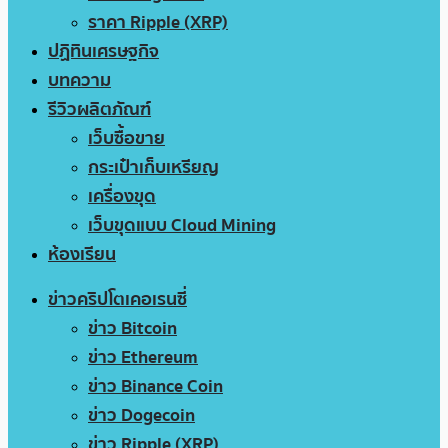
ราคา Ripple (XRP)
ปฏิทินเศรษฐกิจ
บทความ
รีวิวผลิตภัณฑ์
เว็บซื้อขาย
กระเป๋าเก็บเหรียญ
เครื่องขุด
เว็บขุดแบบ Cloud Mining
ห้องเรียน
ข่าวคริปโตเคอเรนซี่
ข่าว Bitcoin
ข่าว Ethereum
ข่าว Binance Coin
ข่าว Dogecoin
ข่าว Ripple (XRP)