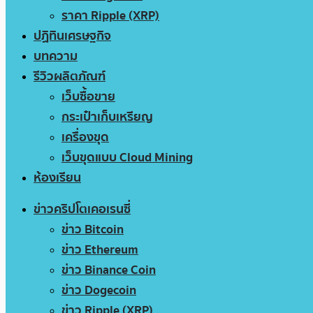
ราคา Ripple (XRP)
ปฏิทินเศรษฐกิจ
บทความ
รีวิวผลิตภัณฑ์
เว็บซื้อขาย
กระเป๋าเก็บเหรียญ
เครื่องขุด
เว็บขุดแบบ Cloud Mining
ห้องเรียน
ข่าวคริปโตเคอเรนซี่
ข่าว Bitcoin
ข่าว Ethereum
ข่าว Binance Coin
ข่าว Dogecoin
ข่าว Ripple (XRP)