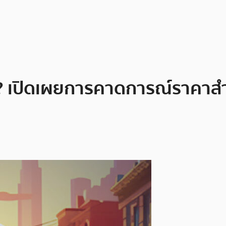
ก์? เปิดเผยการคาดการณ์ราคาส