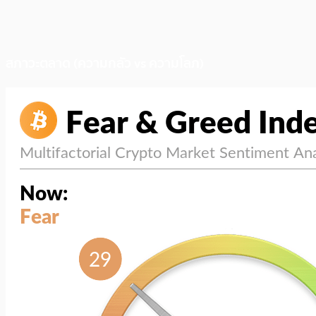
สภาวะตลาด (ความกลัว vs ความโลภ)