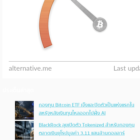
ประเด็นล่าสุด
กองทุน Bitcoin ETF เจ๊งและปิดตัวเป็นแห่งแรกใน
สหรัฐหลังเงินทุนไหลออกไปฝั่ง AI
BlackRock ลุยเปิดตัว Tokenized สำหรับกองทุน
ตลาดเงินยุโรปมูลค่า 3.11 แสนล้านดอลลาร์