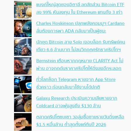
แบงก์ใหญ่สุดของอิตาลี ลดสัดส่วน Bitcoin ETF
ลง 99% หันลงทุน ใน Ethereum แทนถึง 3 เท่า
Charles Hoskinson ปลุกพลังคอมมูฯ Cardano
ลั่นต้องการพา ADA กลับมาเป็นผู้ชนะ
นักขุด Bitcoin สาย Solo เจอบล็อก รับทรัพย์คน
เดียว 6.6 ล้านบาท ไม่สนวิกฤตศรัทธาคริปโทฯ
Bernstein เตือนหากกฎหมาย CLARITY Act ไม่
ผ่าน อาจกดดันราคาคริปโตให้ดิ่งลงอีกระลอก
ทั่วโลกช็อก Telegram หายจาก App Store
ชั่วคราว ก่อนกลับมาใช้งานได้ปกติ
Galaxy Research ประเมินความเสียหายจาก
Coldcard อาจพุ่งสูงถึง $130 ล้าน
ตลาดคริปโตซบเซา วอลุ่มซื้อขายรายวันดิ่งเหลือ
$1.5 หมื่นล้าน ต่ำสุดตั้งแต่ต้นปี 2026