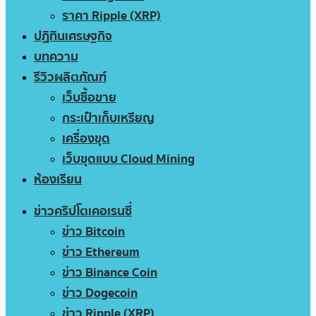
ราคา Ripple (XRP)
ปฏิทินเศรษฐกิจ
บทความ
รีวิวผลิตภัณฑ์
เว็บซื้อขาย
กระเป๋าเก็บเหรียญ
เครื่องขุด
เว็บขุดแบบ Cloud Mining
ห้องเรียน
ข่าวคริปโตเคอเรนซี่
ข่าว Bitcoin
ข่าว Ethereum
ข่าว Binance Coin
ข่าว Dogecoin
ข่าว Ripple (XRP)