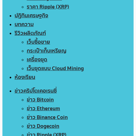
ราคา Ripple (XRP)
ปฏิทินเศรษฐกิจ
บทความ
รีวิวผลิตภัณฑ์
เว็บซื้อขาย
กระเป๋าเก็บเหรียญ
เครื่องขุด
เว็บขุดแบบ Cloud Mining
ห้องเรียน
ข่าวคริปโตเคอเรนซี่
ข่าว Bitcoin
ข่าว Ethereum
ข่าว Binance Coin
ข่าว Dogecoin
ข่าว Ripple (XRP)