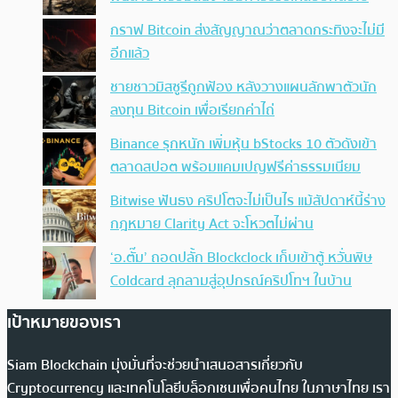
กราฟ Bitcoin ส่งสัญญาณว่าตลาดกระทิงจะไม่มี
อีกแล้ว
ชายชาวมิสซูรีถูกฟ้อง หลังวางแผนลักพาตัวนัก
ลงทุน Bitcoin เพื่อเรียกค่าไถ่
Binance รุกหนัก เพิ่มหุ้น bStocks 10 ตัวดังเข้า
ตลาดสปอต พร้อมแคมเปญฟรีค่าธรรมเนียม
Bitwise ฟันธง คริปโตจะไม่เป็นไร แม้สัปดาห์นี้ร่าง
กฎหมาย Clarity Act จะโหวตไม่ผ่าน
‘อ.ตั๊ม’ ถอดปลั้ก Blockclock เก็บเข้าตู้ หวั่นพิษ
Coldcard ลุกลามสู่อุปกรณ์คริปโทฯ ในบ้าน
เป้าหมายของเรา
Siam Blockchain มุ่งมั่นที่จะช่วยนำเสนอสารเกี่ยวกับ
Cryptocurrency และเทคโนโลยีบล็อกเชนเพื่อคนไทย ในภาษาไทย เรา