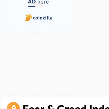
ติดตามเราบน Facebook
สภาวะตลาด (ความกลัว vs ความโลภ)