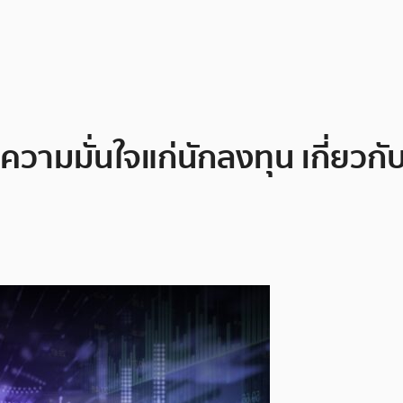
วามมั่นใจแก่นักลงทุน เกี่ยวก