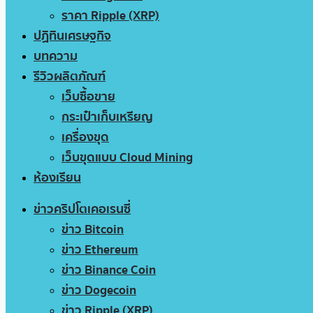
ราคา Ripple (XRP)
ปฏิทินเศรษฐกิจ
บทความ
รีวิวผลิตภัณฑ์
เว็บซื้อขาย
กระเป๋าเก็บเหรียญ
เครื่องขุด
เว็บขุดแบบ Cloud Mining
ห้องเรียน
ข่าวคริปโตเคอเรนซี่
ข่าว Bitcoin
ข่าว Ethereum
ข่าว Binance Coin
ข่าว Dogecoin
ข่าว Ripple (XRP)