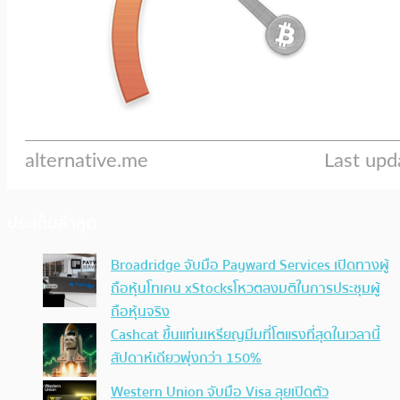
ประเด็นล่าสุด
Broadridge จับมือ Payward Services เปิดทางผู้
ถือหุ้นโทเคน xStocksโหวตลงมติในการประชุมผู้
ถือหุ้นจริง
Cashcat ขึ้นแท่นเหรียญมีมที่โตแรงที่สุดในเวลานี้
สัปดาห์เดียวพุ่งกว่า 150%
Western Union จับมือ Visa ลุยเปิดตัว