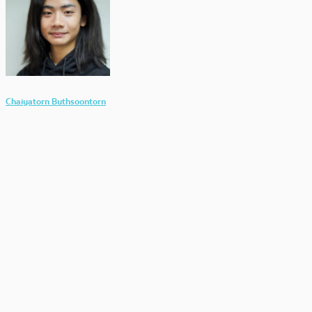
Chaiyatorn Buthsoontorn