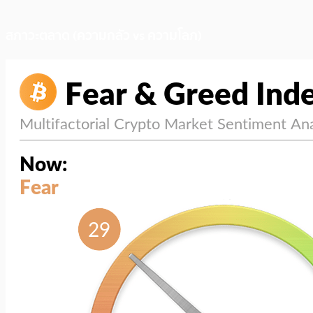
สภาวะตลาด (ความกลัว vs ความโลภ)