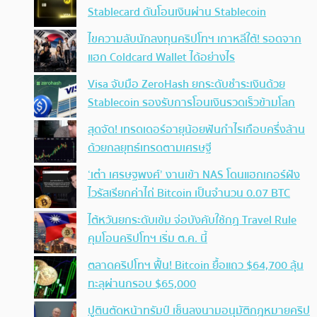
Stablecard ดันโอนเงินผ่าน Stablecoin
ไขความลับนักลงทุนคริปโทฯ เกาหลีใต้! รอดจาก
แฮก Coldcard Wallet ได้อย่างไร
Visa จับมือ ZeroHash ยกระดับชำระเงินด้วย
Stablecoin รองรับการโอนเงินรวดเร็วข้ามโลก
สุดจัด! เทรดเดอร์อายุน้อยฟันกำไรเกือบครึ่งล้าน
ด้วยกลยุทธ์เทรดตามเศรษฐี
‘เต๋า เศรษฐพงศ์’ งานเข้า NAS โดนแฮกเกอร์ฝัง
ไวรัสเรียกค่าไถ่ Bitcoin เป็นจำนวน 0.07 BTC
ไต้หวันยกระดับเข้ม จ่อบังคับใช้กฏ Travel Rule
คุมโอนคริปโทฯ เริ่ม ต.ค. นี้
ตลาดคริปโทฯ ฟื้น! Bitcoin ยื้อแถว $64,700 ลุ้น
ทะลุผ่านกรอบ $65,000
ปูตินตัดหน้าทรัมป์ เซ็นลงนามอนุมัติกฎหมายคริป