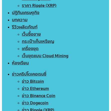
ราคา Ripple (XRP)
ปฏิทินเศรษฐกิจ
บทความ
รีวิวผลิตภัณฑ์
เว็บซื้อขาย
กระเป๋าเก็บเหรียญ
เครื่องขุด
เว็บขุดแบบ Cloud Mining
ห้องเรียน
ข่าวคริปโตเคอเรนซี่
ข่าว Bitcoin
ข่าว Ethereum
ข่าว Binance Coin
ข่าว Dogecoin
ข่าว Ripple (XRP)