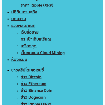
ราคา Ripple (XRP)
ปฏิทินเศรษฐกิจ
บทความ
รีวิวผลิตภัณฑ์
เว็บซื้อขาย
กระเป๋าเก็บเหรียญ
เครื่องขุด
เว็บขุดแบบ Cloud Mining
ห้องเรียน
ข่าวคริปโตเคอเรนซี่
ข่าว Bitcoin
ข่าว Ethereum
ข่าว Binance Coin
ข่าว Dogecoin
ข่าว Ripple (XRP)