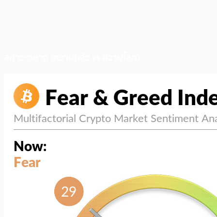
สภาวะตลาด (ความกลัว vs ความโลภ)