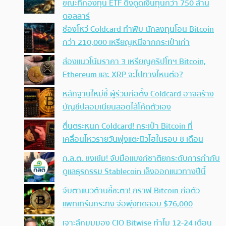
ขณะที่กองทุน ETF ดึงดูดเงินทุนกว่า 750 ล้าน
ดอลลาร์
ช่องโหว่ Coldcard ทำพิษ นักลงทุนโอน Bitcoin
กว่า 210,000 เหรียญหนีจากกระเป๋าเก่า
ส่องแนวโน้มราคา 3 เหรียญคริปโทฯ Bitcoin,
Ethereum และ XRP จะไปทางไหนต่อ?
หลักฐานใหม่ชี้ ผู้ร่วมก่อตั้ง Coldcard อาจสร้าง
บัญชีปลอมเนียนสอดไส้โค้ดตัวเอง
ตื่นตระหนก Coldcard! กระเป๋า Bitcoin ที่
เคลื่อนไหวรายวันพุ่งแตะนิวไฮในรอบ 8 เดือน
ก.ล.ต. ชงเข้ม! จับมือแบงก์ชาติยกระดับการกำกับ
ดูแลธุรกรรม Stablecoin เล็งออกแนวทางปีนี้
จับตาแนวต้านชี้ชะตา! กราฟ Bitcoin ก่อตัว
แพทเทิร์นกระทิง จ่อพุ่งทดสอบ $76,000
เจาะลึกมุมมอง CIO Bitwise ทำไม 12-24 เดือน