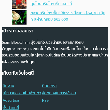
คุมโอนคริปโทฯ เริ่ม ต.ค. นี้
ตลาดคริปโทฯ ฟื้น! Bitcoin ยื้อแถว $64,700 ลุ้น
ทะลุผ่านกรอบ $65,000
เป้าหมายของเรา
Siam Blockchain มุ่งมั่นที่จะช่วยนำเสนอสารเกี่ยวกับ
Cryptocurrency และเทคโนโลยีบล็อกเชนเพื่อคนไทย ในภาษาไทย เรา
รวบรวมข้อมูลส่วนใหญ่จากเว็บไซต์และเว็บบอร์ดต่างประเทศและนำมา
แปลส่งตรงถึงฟีดคุณ
เกี่ยวกับเว็บไซต์นี้
ทีมงาน
ติดต่อเรา
นโยบายความเป็นส่วนตัว
ข้อตกลงในการใช้งาน
Advertise
RSS
ตั้งค่าคุกกี้