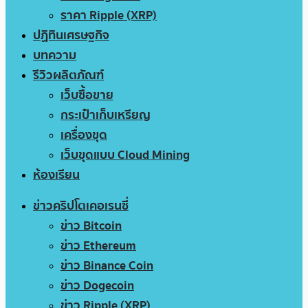
ราคา Ripple (XRP)
ปฏิทินเศรษฐกิจ
บทความ
รีวิวผลิตภัณฑ์
เว็บซื้อขาย
กระเป๋าเก็บเหรียญ
เครื่องขุด
เว็บขุดแบบ Cloud Mining
ห้องเรียน
ข่าวคริปโตเคอเรนซี่
ข่าว Bitcoin
ข่าว Ethereum
ข่าว Binance Coin
ข่าว Dogecoin
ข่าว Ripple (XRP)