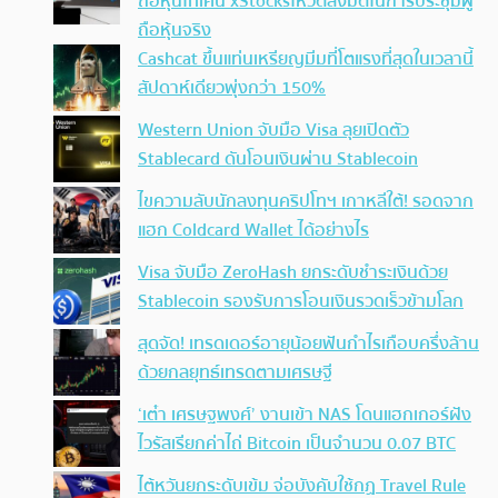
ถือหุ้นโทเคน xStocksโหวตลงมติในการประชุมผู้
ถือหุ้นจริง
Cashcat ขึ้นแท่นเหรียญมีมที่โตแรงที่สุดในเวลานี้
สัปดาห์เดียวพุ่งกว่า 150%
Western Union จับมือ Visa ลุยเปิดตัว
Stablecard ดันโอนเงินผ่าน Stablecoin
ไขความลับนักลงทุนคริปโทฯ เกาหลีใต้! รอดจาก
แฮก Coldcard Wallet ได้อย่างไร
Visa จับมือ ZeroHash ยกระดับชำระเงินด้วย
Stablecoin รองรับการโอนเงินรวดเร็วข้ามโลก
สุดจัด! เทรดเดอร์อายุน้อยฟันกำไรเกือบครึ่งล้าน
ด้วยกลยุทธ์เทรดตามเศรษฐี
‘เต๋า เศรษฐพงศ์’ งานเข้า NAS โดนแฮกเกอร์ฝัง
ไวรัสเรียกค่าไถ่ Bitcoin เป็นจำนวน 0.07 BTC
ไต้หวันยกระดับเข้ม จ่อบังคับใช้กฏ Travel Rule