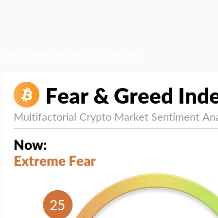
สภาวะตลาด (ความกลัว vs ความโลภ)