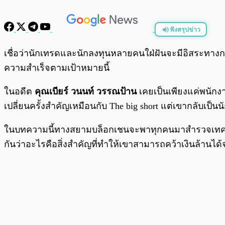
ฟังสรุปข่าว
พร้อมเล่น
เชื่อว่านักเทรดและนักลงทุนหลายคนใฝ่ฝันจะมีอิสระทา
ความสำเร็จตามเป้าหมายนี้
ในอดีต
คุณเบียร์ วนนท์ วรรณป้าน
เคยเป็นเพียงแค่พนักงา
เปลี่ยนครั้งสำคัญเหมือนกับ The big short แต่เขากลับเป็น
ในบทความนี้ทางสยามบล็อกเชนจะพาทุกคนมาสำรวจเทคนิคของ
กันว่าอะไรคือสิ่งสำคัญที่ทำให้เขาสามารถคว้าเงินล้านได