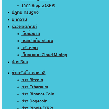
ราคา Ripple (XRP)
ปฏิทินเศรษฐกิจ
บทความ
รีวิวผลิตภัณฑ์
เว็บซื้อขาย
กระเป๋าเก็บเหรียญ
เครื่องขุด
เว็บขุดแบบ Cloud Mining
ห้องเรียน
ข่าวคริปโตเคอเรนซี่
ข่าว Bitcoin
ข่าว Ethereum
ข่าว Binance Coin
ข่าว Dogecoin
ข่าว Ripple (XRP)