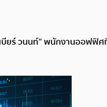
บียร์ วนนท์” พนักงานออฟฟิศที