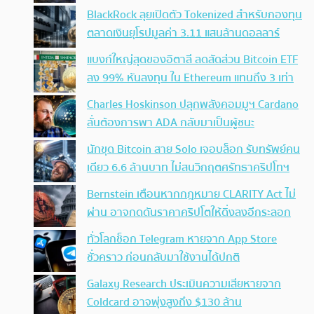
BlackRock ลุยเปิดตัว Tokenized สำหรับกองทุน
ตลาดเงินยุโรปมูลค่า 3.11 แสนล้านดอลลาร์
แบงก์ใหญ่สุดของอิตาลี ลดสัดส่วน Bitcoin ETF
ลง 99% หันลงทุน ใน Ethereum แทนถึง 3 เท่า
Charles Hoskinson ปลุกพลังคอมมูฯ Cardano
ลั่นต้องการพา ADA กลับมาเป็นผู้ชนะ
นักขุด Bitcoin สาย Solo เจอบล็อก รับทรัพย์คน
เดียว 6.6 ล้านบาท ไม่สนวิกฤตศรัทธาคริปโทฯ
Bernstein เตือนหากกฎหมาย CLARITY Act ไม่
ผ่าน อาจกดดันราคาคริปโตให้ดิ่งลงอีกระลอก
ทั่วโลกช็อก Telegram หายจาก App Store
ชั่วคราว ก่อนกลับมาใช้งานได้ปกติ
Galaxy Research ประเมินความเสียหายจาก
Coldcard อาจพุ่งสูงถึง $130 ล้าน