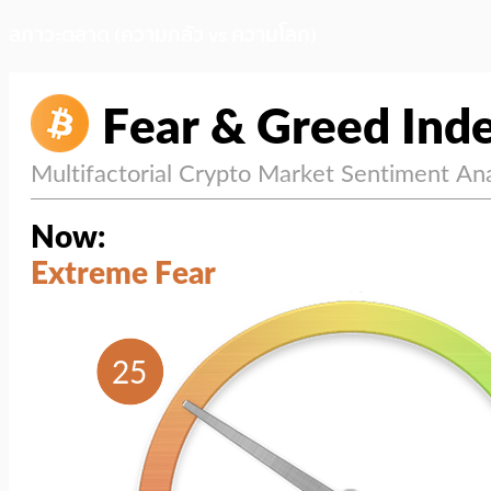
สภาวะตลาด (ความกลัว vs ความโลภ)