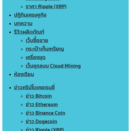
ราคา Ripple (XRP)
ปฏิทินเศรษฐกิจ
บทความ
รีวิวผลิตภัณฑ์
เว็บซื้อขาย
กระเป๋าเก็บเหรียญ
เครื่องขุด
เว็บขุดแบบ Cloud Mining
ห้องเรียน
ข่าวคริปโตเคอเรนซี่
ข่าว Bitcoin
ข่าว Ethereum
ข่าว Binance Coin
ข่าว Dogecoin
ข่าว Ripple (XRP)