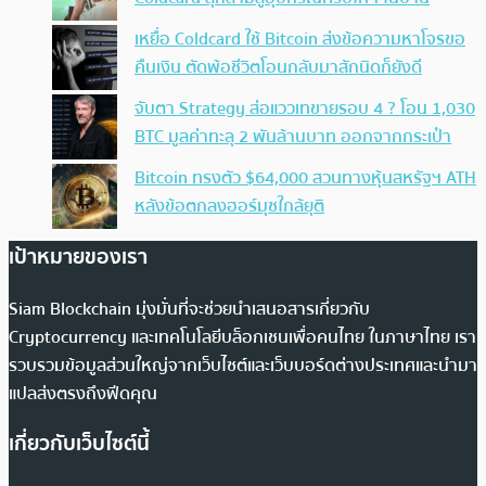
เหยื่อ Coldcard ใช้ Bitcoin ส่งข้อความหาโจรขอ
คืนเงิน ตัดพ้อชีวิตโอนกลับมาสักนิดก็ยังดี
จับตา Strategy ส่อแววเทขายรอบ 4 ? โอน 1,030
BTC มูลค่าทะลุ 2 พันล้านบาท ออกจากกระเป๋า
Bitcoin ทรงตัว $64,000 สวนทางหุ้นสหรัฐฯ ATH
หลังข้อตกลงฮอร์มุซใกล้ยุติ
เป้าหมายของเรา
Siam Blockchain มุ่งมั่นที่จะช่วยนำเสนอสารเกี่ยวกับ
Cryptocurrency และเทคโนโลยีบล็อกเชนเพื่อคนไทย ในภาษาไทย เรา
รวบรวมข้อมูลส่วนใหญ่จากเว็บไซต์และเว็บบอร์ดต่างประเทศและนำมา
แปลส่งตรงถึงฟีดคุณ
เกี่ยวกับเว็บไซต์นี้