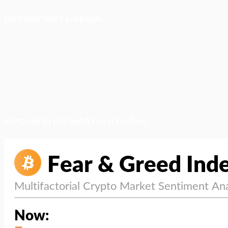
ติดตามเราบน Facebook
สภาวะตลาด (ความกลัว vs ความโลภ)