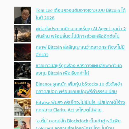
Tom Lee เตือนควอนตัมอาจเจาะระบบ Bitcoin ได้
ในปี 2028
ผู้ก่อตั้งประกาศปิดฉากเหรียญ AI Agent มูลค่า 2
พันล้าน พร้อมลั่นจะไม่มีการช่วยเหลืออีกต่อไป
กราฟ Bitcoin ส่งสัญญาณว่าตลาดกระทิงจะไม่มี
อีกแล้ว
ชายชาวมิสซูรีถูกฟ้อง หลังวางแผนลักพาตัวนัก
ลงทุน Bitcoin เพื่อเรียกค่าไถ่
Binance รุกหนัก เพิ่มหุ้น bStocks 10 ตัวดังเข้า
ตลาดสปอต พร้อมแคมเปญฟรีค่าธรรมเนียม
Bitwise ฟันธง คริปโตจะไม่เป็นไร แม้สัปดาห์นี้ร่าง
กฎหมาย Clarity Act จะโหวตไม่ผ่าน
‘อ.ตั๊ม’ ถอดปลั้ก Blockclock เก็บเข้าตู้ หวั่นพิษ
Coldcard ลุกลามสู่อุปกรณ์คริปโทฯ ในบ้าน