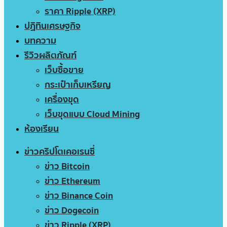
ราคา Ripple (XRP)
ปฏิทินเศรษฐกิจ
บทความ
รีวิวผลิตภัณฑ์
เว็บซื้อขาย
กระเป๋าเก็บเหรียญ
เครื่องขุด
เว็บขุดแบบ Cloud Mining
ห้องเรียน
ข่าวคริปโตเคอเรนซี่
ข่าว Bitcoin
ข่าว Ethereum
ข่าว Binance Coin
ข่าว Dogecoin
ข่าว Ripple (XRP)