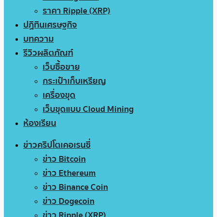
ราคา Ripple (XRP)
ปฏิทินเศรษฐกิจ
บทความ
รีวิวผลิตภัณฑ์
เว็บซื้อขาย
กระเป๋าเก็บเหรียญ
เครื่องขุด
เว็บขุดแบบ Cloud Mining
ห้องเรียน
ข่าวคริปโตเคอเรนซี่
ข่าว Bitcoin
ข่าว Ethereum
ข่าว Binance Coin
ข่าว Dogecoin
ข่าว Ripple (XRP)