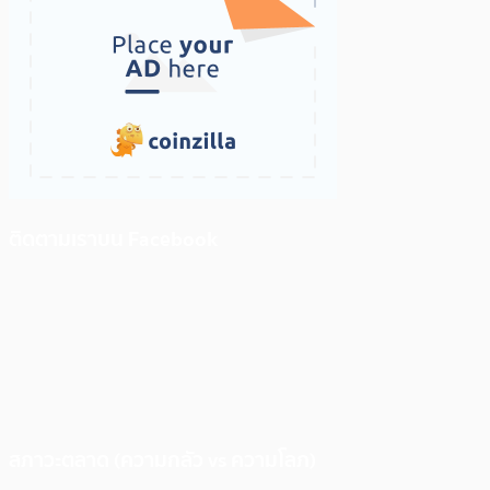
ติดตามเราบน Facebook
สภาวะตลาด (ความกลัว vs ความโลภ)