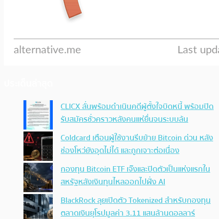
ประเด็นล่าสุด
CLICX ลั่นพร้อมดำเนินคดีผู้ตั้งใจบิดหนี้ พร้อมปิด
รับสมัครชั่วคราวหลังคนแห่ยื่นจนระบบล้น
Coldcard เตือนผู้ใช้งานรีบย้าย Bitcoin ด่วน หลัง
ช่องโหว่ยังอุดไม่ได้ และถูกเจาะต่อเนื่อง
กองทุน Bitcoin ETF เจ๊งและปิดตัวเป็นแห่งแรกใน
สหรัฐหลังเงินทุนไหลออกไปฝั่ง AI
BlackRock ลุยเปิดตัว Tokenized สำหรับกองทุน
ตลาดเงินยุโรปมูลค่า 3.11 แสนล้านดอลลาร์