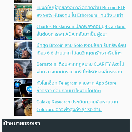
แบงก์ใหญ่สุดของอิตาลี ลดสัดส่วน Bitcoin ETF
ลง 99% หันลงทุน ใน Ethereum แทนถึง 3 เท่า
Charles Hoskinson ปลุกพลังคอมมูฯ Cardano
ลั่นต้องการพา ADA กลับมาเป็นผู้ชนะ
นักขุด Bitcoin สาย Solo เจอบล็อก รับทรัพย์คน
เดียว 6.6 ล้านบาท ไม่สนวิกฤตศรัทธาคริปโทฯ
Bernstein เตือนหากกฎหมาย CLARITY Act ไม่
ผ่าน อาจกดดันราคาคริปโตให้ดิ่งลงอีกระลอก
ทั่วโลกช็อก Telegram หายจาก App Store
ชั่วคราว ก่อนกลับมาใช้งานได้ปกติ
Galaxy Research ประเมินความเสียหายจาก
Coldcard อาจพุ่งสูงถึง $130 ล้าน
เป้าหมายของเรา