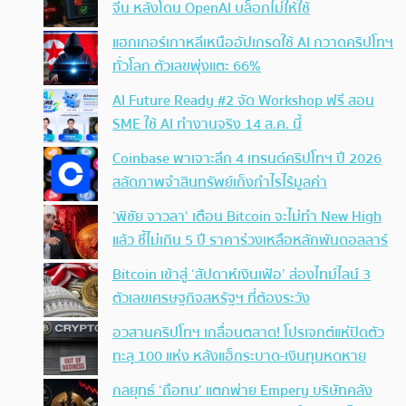
จีน หลังโดน OpenAI บล็อกไม่ให้ใช้
แฮกเกอร์เกาหลีเหนืออัปเกรดใช้ AI กวาดคริปโทฯ
ทั่วโลก ตัวเลขพุ่งแตะ 66%
AI Future Ready #2 จัด Workshop ฟรี สอน
SME ใช้ AI ทำงานจริง 14 ส.ค. นี้
Coinbase พาเจาะลึก 4 เทรนด์คริปโทฯ ปี 2026
สลัดภาพจำสินทรัพย์เก็งกำไรไร้มูลค่า
‘พิชัย จาวลา’ เตือน Bitcoin จะไม่ทำ New High
แล้ว ชี้ไม่เกิน 5 ปี ราคาร่วงเหลือหลักพันดอลลาร์
Bitcoin เข้าสู่ ‘สัปดาห์เงินเฟ้อ’ ส่องไทม์ไลน์ 3
ตัวเลขเศรษฐกิจสหรัฐฯ ที่ต้องระวัง
อวสานคริปโทฯ เกลื่อนตลาด! โปรเจกต์แห่ปิดตัว
ทะลุ 100 แห่ง หลังแฮ็กระบาด-เงินทุนหดหาย
กลยุทธ์ ‘ถือทน’ แตกพ่าย Empery บริษัทคลัง