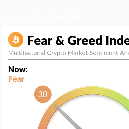
สภาวะตลาด (ความกลัว vs ความโลภ)