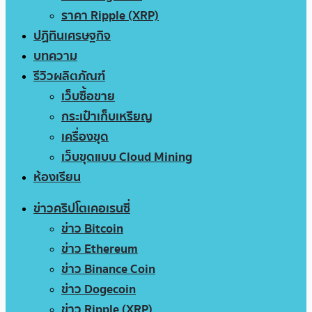
ราคา Ripple (XRP)
ปฏิทินเศรษฐกิจ
บทความ
รีวิวผลิตภัณฑ์
เว็บซื้อขาย
กระเป๋าเก็บเหรียญ
เครื่องขุด
เว็บขุดแบบ Cloud Mining
ห้องเรียน
ข่าวคริปโตเคอเรนซี่
ข่าว Bitcoin
ข่าว Ethereum
ข่าว Binance Coin
ข่าว Dogecoin
ข่าว Ripple (XRP)