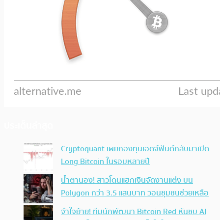
ประเด็นล่าสุด
Cryptoquant เผยกองทุนเฮดจ์ฟันด์กลับมาเปิด
Long Bitcoin ในรอบหลายปี
น้ำตานอง! สาวโดนแฮกเงินจัดงานแต่ง บน
Polygon กว่า 3.5 แสนบาท วอนชุมชนช่วยเหลือ
จำใจย้าย! ทีมนักพัฒนา Bitcoin Red หันซบ AI