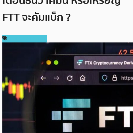
เดือนธันวาคมนี้ หรือเหรียญ
FTT จะคัมแบ็ก ?
ข่าวคริปโตเคอเรนซี่