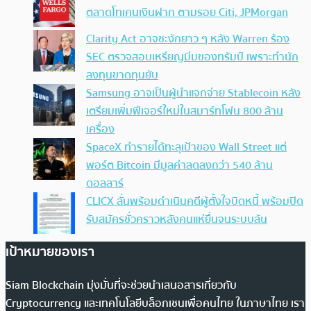
ตลาดโทเคนเงินฝาก ตามรอย Citi, JPMorgan
Clarity Act อาจชะงักยาว ๆ หลัง Warren ร้อง
SEC ตรวจสอบเหรียญมีมของทรัมป์ เพราะทำนัก
ลงทุนขาดทุนยับ
Samsung อาจเป็นผู้นำแจกจ่าย Stablecoin หลัง
เตรียมเพิ่มฟีเจอร์ใหม่ในสมาร์ทโฟน 800 ล้าน
เครื่อง
SpaceX ทำรายได้ทะลุเป้าของ Wall Street แต่
พอร์ต Bitcoin มีมูลค่าลดลงกว่า 540 ล้าน
ดอลลาร์
CLICX ลั่นพร้อมดำเนินคดีผู้ตั้งใจบิดหนี้ พร้อมปิด
รับสมัครชั่วคราวหลังคนแห่ยื่นจนระบบล้น
เป้าหมายของเรา
Siam Blockchain มุ่งมั่นที่จะช่วยนำเสนอสารเกี่ยวกับ
Cryptocurrency และเทคโนโลยีบล็อกเชนเพื่อคนไทย ในภาษาไทย เรา