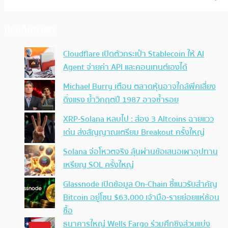
ประเด็นล่าสุด
Cloudflare เปิดตัวกระเป๋า Stablecoin ให้ AI
Agent จ่ายค่า API และคอนเทนต์เองได้
Michael Burry เตือน ตลาดหุ้นอาจใกล้พีคเสี่ยง
ดิ่งแรง ย้ำวิกฤตปี 1987 อาจซ้ำรอย
XRP-Solana หลบไป : ส่อง 3 Altcoins ฉายแวว
เด่น ส่งสัญญาณเตรียม Breakout ครั้งใหญ่
Solana จ่อโหวตจริง ลุ้นผ่านข้อเสนอเผาอุปทาน
เหรียญ SOL ครั้งใหญ่
Glassnode เปิดข้อมูล On-Chain ชี้แนวรับสำคัญ
Bitcoin อยู่โซน $63,000 เจ้ามือ-รายย่อยแห่ช้อน
ซื้อ
ธนาคารใหญ่ Wells Fargo ร่วมศึกชิงส่วนแบ่ง