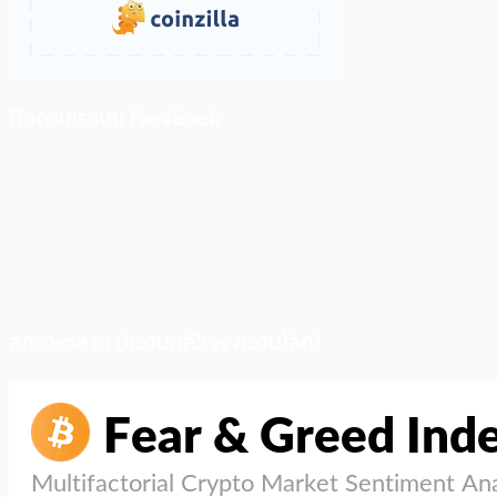
ติดตามเราบน Facebook
สภาวะตลาด (ความกลัว vs ความโลภ)