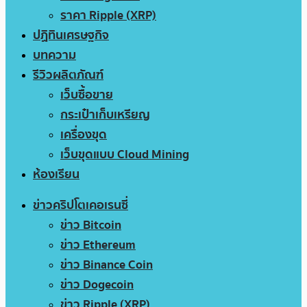
ราคา Ripple (XRP)
ปฏิทินเศรษฐกิจ
บทความ
รีวิวผลิตภัณฑ์
เว็บซื้อขาย
กระเป๋าเก็บเหรียญ
เครื่องขุด
เว็บขุดแบบ Cloud Mining
ห้องเรียน
ข่าวคริปโตเคอเรนซี่
ข่าว Bitcoin
ข่าว Ethereum
ข่าว Binance Coin
ข่าว Dogecoin
ข่าว Ripple (XRP)