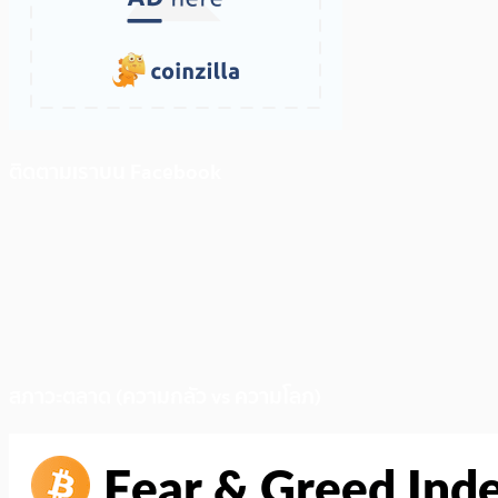
ติดตามเราบน Facebook
สภาวะตลาด (ความกลัว vs ความโลภ)