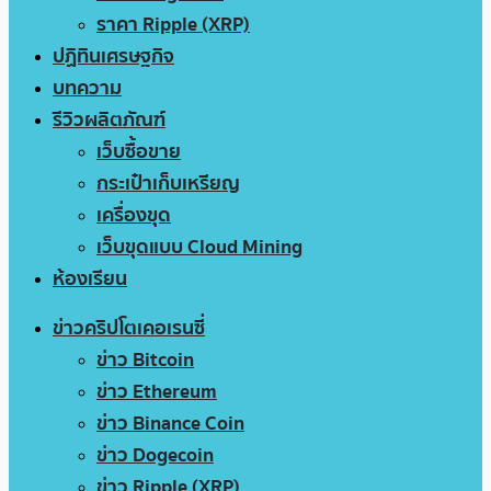
ราคา Ripple (XRP)
ปฏิทินเศรษฐกิจ
บทความ
รีวิวผลิตภัณฑ์
เว็บซื้อขาย
กระเป๋าเก็บเหรียญ
เครื่องขุด
เว็บขุดแบบ Cloud Mining
ห้องเรียน
ข่าวคริปโตเคอเรนซี่
ข่าว Bitcoin
ข่าว Ethereum
ข่าว Binance Coin
ข่าว Dogecoin
ข่าว Ripple (XRP)