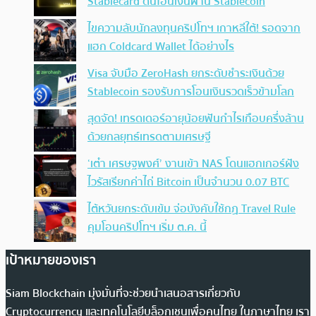
Stablecard ดันโอนเงินผ่าน Stablecoin
ไขความลับนักลงทุนคริปโทฯ เกาหลีใต้! รอดจาก
แฮก Coldcard Wallet ได้อย่างไร
Visa จับมือ ZeroHash ยกระดับชำระเงินด้วย
Stablecoin รองรับการโอนเงินรวดเร็วข้ามโลก
สุดจัด! เทรดเดอร์อายุน้อยฟันกำไรเกือบครึ่งล้าน
ด้วยกลยุทธ์เทรดตามเศรษฐี
‘เต๋า เศรษฐพงศ์’ งานเข้า NAS โดนแฮกเกอร์ฝัง
ไวรัสเรียกค่าไถ่ Bitcoin เป็นจำนวน 0.07 BTC
ไต้หวันยกระดับเข้ม จ่อบังคับใช้กฏ Travel Rule
คุมโอนคริปโทฯ เริ่ม ต.ค. นี้
เป้าหมายของเรา
Siam Blockchain มุ่งมั่นที่จะช่วยนำเสนอสารเกี่ยวกับ
Cryptocurrency และเทคโนโลยีบล็อกเชนเพื่อคนไทย ในภาษาไทย เรา