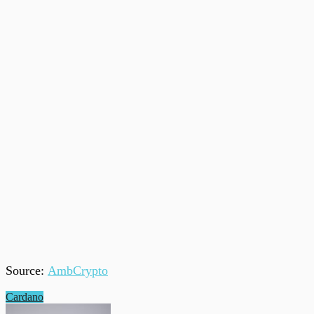
Source:
AmbCrypto
Cardano