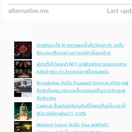
ประเด็นล่าสุด
นักพัฒนาใช้ AI ตรวจพบบั๊กขั้นวิกฤต 85 จุดใน
Bitcoin เตือนสถานการณ์เข้าขั้นเลวร้าย
ผู้ก่อตั้งโปรเจกต์ NFT ถูกฟ้องข้อหาหลอกลงทุน
หลังนำเงิน 10 ล้านดอลลาร์ไปเล่นพนัน
Broadridge จับมือ Payward Services เปิดทางผู้
ถือหุ้นโทเคน xStocksโหวตลงมติในการประชุมผู้
ถือหุ้นจริง
Cashcat ขึ้นแท่นเหรียญมีมที่โตแรงที่สุดในเวลานี้
สัปดาห์เดียวพุ่งกว่า 150%
Western Union จับมือ Visa ลุยเปิดตัว