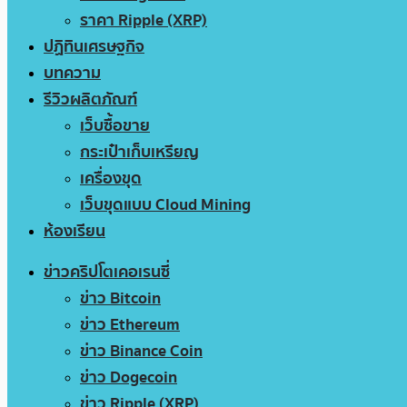
ราคา Ripple (XRP)
ปฏิทินเศรษฐกิจ
บทความ
รีวิวผลิตภัณฑ์
เว็บซื้อขาย
กระเป๋าเก็บเหรียญ
เครื่องขุด
เว็บขุดแบบ Cloud Mining
ห้องเรียน
ข่าวคริปโตเคอเรนซี่
ข่าว Bitcoin
ข่าว Ethereum
ข่าว Binance Coin
ข่าว Dogecoin
ข่าว Ripple (XRP)