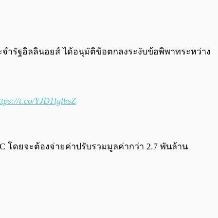
0:00
/
0:00
ำรัฐอิลลินอยส์ ได้อนุมัติข้อตกลงระงับข้อพิพาทระหว่าง
ttps://t.co/YJD1lglbsZ
 โดยจะต้องจ่ายค่าปรับรวมมูลค่ากว่า 2.7 พันล้าน