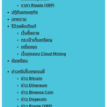
ราคา Ripple (XRP)
ปฏิทินเศรษฐกิจ
บทความ
รีวิวผลิตภัณฑ์
เว็บซื้อขาย
กระเป๋าเก็บเหรียญ
เครื่องขุด
เว็บขุดแบบ Cloud Mining
ห้องเรียน
ข่าวคริปโตเคอเรนซี่
ข่าว Bitcoin
ข่าว Ethereum
ข่าว Binance Coin
ข่าว Dogecoin
ข่าว Ripple (XRP)