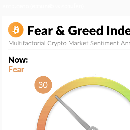
สภาวะตลาด (ความกลัว vs ความโลภ)