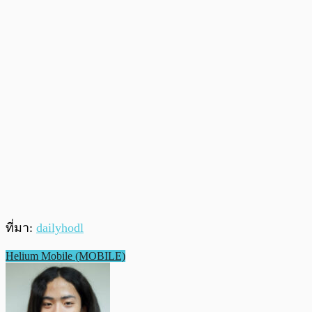
ที่มา:
dailyhodl
Helium Mobile (MOBILE)