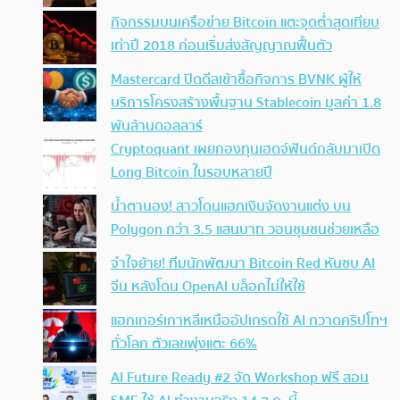
กิจกรรมบนเครือข่าย Bitcoin แตะจุดต่ำสุดเทียบ
เท่าปี 2018 ก่อนเริ่มส่งสัญญาณฟื้นตัว
Mastercard ปิดดีลเข้าซื้อกิจการ BVNK ผู้ให้
บริการโครงสร้างพื้นฐาน Stablecoin มูลค่า 1.8
พันล้านดอลลาร์
Cryptoquant เผยกองทุนเฮดจ์ฟันด์กลับมาเปิด
Long Bitcoin ในรอบหลายปี
น้ำตานอง! สาวโดนแฮกเงินจัดงานแต่ง บน
Polygon กว่า 3.5 แสนบาท วอนชุมชนช่วยเหลือ
จำใจย้าย! ทีมนักพัฒนา Bitcoin Red หันซบ AI
จีน หลังโดน OpenAI บล็อกไม่ให้ใช้
แฮกเกอร์เกาหลีเหนืออัปเกรดใช้ AI กวาดคริปโทฯ
ทั่วโลก ตัวเลขพุ่งแตะ 66%
AI Future Ready #2 จัด Workshop ฟรี สอน