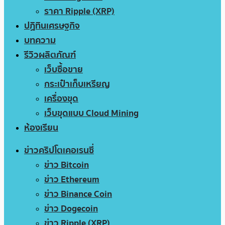
ราคา Ripple (XRP)
ปฏิทินเศรษฐกิจ
บทความ
รีวิวผลิตภัณฑ์
เว็บซื้อขาย
กระเป๋าเก็บเหรียญ
เครื่องขุด
เว็บขุดแบบ Cloud Mining
ห้องเรียน
ข่าวคริปโตเคอเรนซี่
ข่าว Bitcoin
ข่าว Ethereum
ข่าว Binance Coin
ข่าว Dogecoin
ข่าว Ripple (XRP)