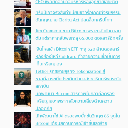
CEO เพื่อยึดอำนาจบริหารหลังลูกชายเสียชีวิต
ทรัมป์เอาจริง สั่งทำเนียบขาวรื้อเกณฑ์จริยธรรม
ดันกฎหมาย Clarity Act ปลดล็อกคริปโทฯ
Jim Cramer เทขาย Bitcoin เพราะกลัวภัยควอน
ตัม แต่ราคากลับพุ่งทะลุ 65,000 ดอลลาร์อีกครั้ง
เงินไหลเข้า Bitcoin ETF ทะลุ 620 ล้านดอลลาร์
หลังช่องโหว่ Coldcard ทำลายความเชื่อมั่นการ
เก็บเหรียญเอง
Tether รุกขยายธุรกิจ Tokenization สู่
ซาอุดีอาระเบียประเดิมด้วยอสังหาริมทรัพย์ระดับ
สถาบัน
นักพัฒนา Bitcoin สารภาพไม่กล้าถือครอง
เหรียญเยอะเพราะกลัวความเสี่ยงด้านความ
ปลอดภัย
นักพัฒนาใช้ AI ตรวจพบบั๊กขั้นวิกฤต 85 จุดใน
Bitcoin เตือนสถานการณ์เข้าขั้นเลวร้าย