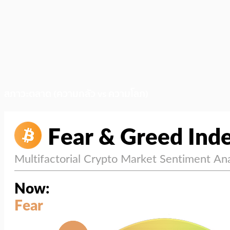
สภาวะตลาด (ความกลัว vs ความโลภ)