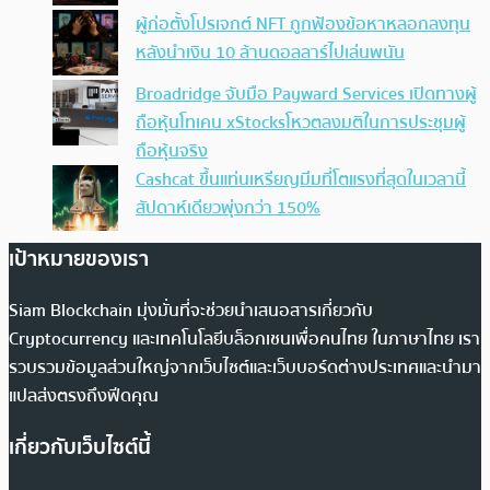
ผู้ก่อตั้งโปรเจกต์ NFT ถูกฟ้องข้อหาหลอกลงทุน
หลังนำเงิน 10 ล้านดอลลาร์ไปเล่นพนัน
Broadridge จับมือ Payward Services เปิดทางผู้
ถือหุ้นโทเคน xStocksโหวตลงมติในการประชุมผู้
ถือหุ้นจริง
Cashcat ขึ้นแท่นเหรียญมีมที่โตแรงที่สุดในเวลานี้
สัปดาห์เดียวพุ่งกว่า 150%
เป้าหมายของเรา
Siam Blockchain มุ่งมั่นที่จะช่วยนำเสนอสารเกี่ยวกับ
Cryptocurrency และเทคโนโลยีบล็อกเชนเพื่อคนไทย ในภาษาไทย เรา
รวบรวมข้อมูลส่วนใหญ่จากเว็บไซต์และเว็บบอร์ดต่างประเทศและนำมา
แปลส่งตรงถึงฟีดคุณ
เกี่ยวกับเว็บไซต์นี้